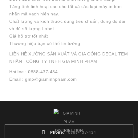
Tăng tính linh hoạt cao cho tất cả các loại máy in tem
nhãn mã vạch hiện nay.
Chất lượng và kích thước đúng tiêu chuẩn, đúng độ dài
và đủ số lượng Label.
Giá hỗ trợ tốt nhất
Thương hiệu bạn có thể tin tưởng
LIÊN HỆ XƯỞNG SẢN XUẤT VÀ GIA CÔNG DECAL TEM
NHÃN : CÔNG TY TNHH GIA MINH PHẠM
Hotline : 0888-437-434
Email : gmp@giaminhpham.com
Phone:
0888-437-434