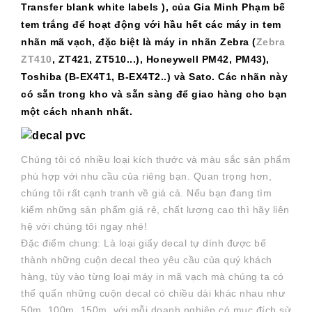
Transfer blank white labels
),
của Gia Minh Phạm bế
tem trắng để hoạt động với hầu hết các máy in tem
nhãn mã vạch, đặc biệt là máy in nhãn Zebra (
Zebra
ZT410
, ZT421, ZT510...), Honeywell PM42, PM43),
Toshiba (B-EX4T1, B-EX4T2..) và Sato. Các nhãn này
có sẵn trong kho và sẵn sàng để giao hàng cho bạn
một cách nhanh nhất.
Chúng tôi có nhiều loại kích thước và màu sắc sản phẩm
phù hợp với nhu cầu của riêng bạn. Quan trọng hơn,
chúng tôi rất cạnh tranh về giá cả. Nếu bạn đang tìm
kiếm những sản phẩm giá rẻ, chất lượng cao thì hãy liên
hệ với chúng tôi ngay nhé!
Đặc điểm chung: Là loại giấy decal tự dính được bế
thành những cuộn decal theo yêu cầu của quý khách
hàng, tùy vào từng loại máy in mã vạch mà chúng ta có
thể quấn những cuộn decal có chiều dài khác nhau như
50m, 100m, 150m. với mỗi doanh nghiệp có mục đích sử