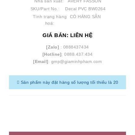
Nhà sản xuất:
AVERY FASSON
SKU/Part No.:
Decal PVC BW0264
Tình trạng hàng
CÓ HÀNG SẴN
hoá:
GIÁ BÁN: LIÊN HỆ
[Zalo]
: 0888437434
[Hotline]
: 0888.437.434
[Email]
: gmp@giaminhpham.com
Sản phẩm này đặt hàng số lượng tối thiểu là 20