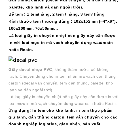
dán thùng carton (decal vận chuyển, tem dán thùng,
palette, kho lạnh và dán ngoài trời).
Bế tem : 1 tem/hàng, 2 tem / hàng, 3 tem/ hàng
Kích thước tem thường dùng : 102x152mm (~4"x6"),
100x100mm, 70x50mm...
Là loại giấy in chuyển nhiệt nên giấy này cần được
in với loại mực in mã vạch chuyên dụng wax/resin
hoặc Resin.
Giấy decal nhựa PVC
, không thấm nước, xé không
rách, Chuyên dùng cho in tem nhãn mã vạch dán thùng
carton (decal vận chuyển, tem dán thùng, palette, kho
lạnh và dán ngoài trời).
Là loại giấy in chuyển nhiệt nên giấy này cần được in với
loại mực in mã vạch chuyên dụng wax/resin hoặc Resin.
Ứng dụng: In tem cho kho lạnh, in tem thực phẩm
giữ lạnh, dán thùng carton, tem vận chuyển cho các
doanh nghiệp logistics, giao nhận, sản xuất...