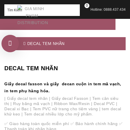
0
Hotline: 0888.437.434
DECAL TEM NHÃN
DECAL TEM NHÃN
Giấy decal fasson và giấy decan cuộn in tem mã vạch,
in tem phụ hàng hóa.
| Giấy decal tem nhãn | Giấy decal Fasson |
Tem cân siêu
thị
| Ruy băng mã vạch | Ribbon Wax/Resin |
Decal PVC
|
Decal xi Bạc | Tem PVC nữ trang cho tiệm vàng | tem decal
khử keo | Tem decal nhiều lớp cho mỹ phẩm.
✅ Giao hàng toàn quốc miễn phí ✅ Bảo hành chính hãng ✅
Thanh toán khi nhận hàng.