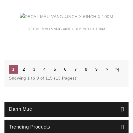
DECAL MÀU VÀNG 4INCH X 6INCH X 100M
1
2
3
4
5
6
7
8
9
>
>|
Showing 1 to 9 of 115 (13 Pages)
Danh Mục
Trending Products