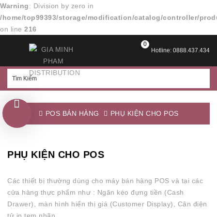
Warning
: Division by zero in
/home/top99393/storage/modification/catalog/controller/pro
on line
216
0
Hotline: 0888.437.434
POS BÁN HÀNG
PHỤ KIỆN CHO POS
PHỤ KIỆN CHO POS
Các thiết bị thường dùng cho máy bán hàng POS và tại các
cửa hàng thực phẩm như : Ngăn kéo đựng tiền (Cash
Drawer), màn hình hiển thị giá (Customer Display), Cân điện
tử in tem nhãn