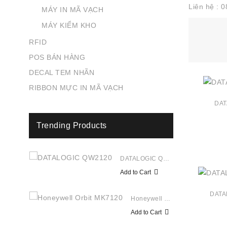
Liên hệ : 
MÁY IN MÃ VẠCH
MÁY KIỂM KHO
RFID
POS BÁN HÀNG
DECAL TEM NHÃN
RIBBON MỰC IN MÃ VẠCH
DAT
Trending Products
DATALOGIC QW2120
Add to Cart
DATA
Honeywell Orbit MK7120
Add to Cart