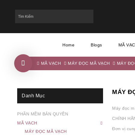
Home
Blogs
MÃ VẠ
MÃ VẠCH
MÁY ĐỌC MÃ VẠCH
MÁY ĐỌC
MÁY ĐỌ
Danh Mục
Máy đọc mã
PHẦN MỀM BẢN QUYỀN
CHÍNH HÃN
MÃ VẠCH
Đơn vị cu
MÁY ĐỌC MÃ VẠCH