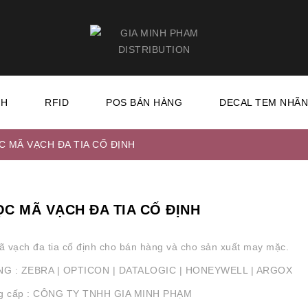
CH
RFID
POS BÁN HÀNG
DECAL TEM NHÃ
 MÃ VẠCH ĐA TIA CỐ ĐỊNH
C MÃ VẠCH ĐA TIA CỐ ĐỊNH
 vạch đa tia cố định cho bán hàng và cho sản xuất may mặc.
G : ZEBRA | OPTICON | DATALOGIC | HONEYWELL | ARGOX
ng cấp : CÔNG TY TNHH GIA MINH PHẠM