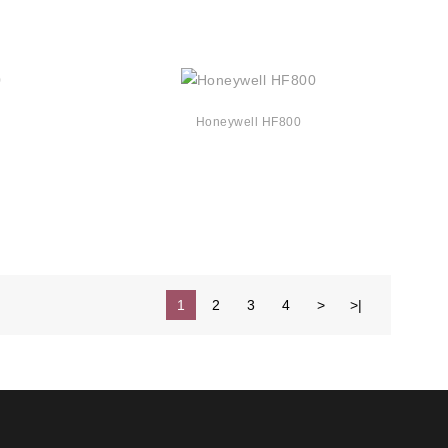
Honeywell HF800
1
2
3
4
>
>|