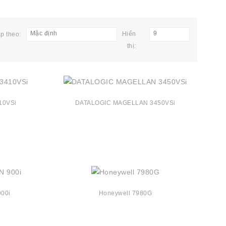
Mặc định
9
Hiển
p theo:
thị:
10VSi
DATALOGIC MAGELLAN 3450VSi
00i
Honeywell 7980G