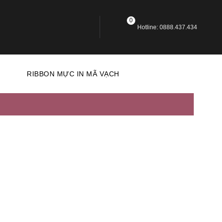
0
Hotline: 0888.437.434
N
RIBBON MỰC IN MÃ VẠCH