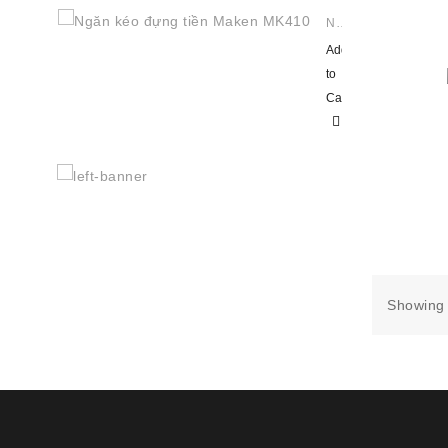
Ngăn Kéo Đựng Tiền Maken MK410
Add
to
Cart
Showing 