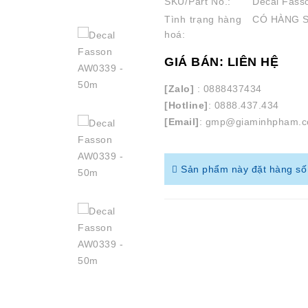
SKU/Part No.:
Decal Fass
Tình trạng hàng
CÓ HÀNG 
hoá:
GIÁ BÁN: LIÊN HỆ
[Zalo]
: 0888437434
[Hotline]
: 0888.437.434
[Email]
: gmp@giaminhpham.
Sản phẩm này đặt hàng số l