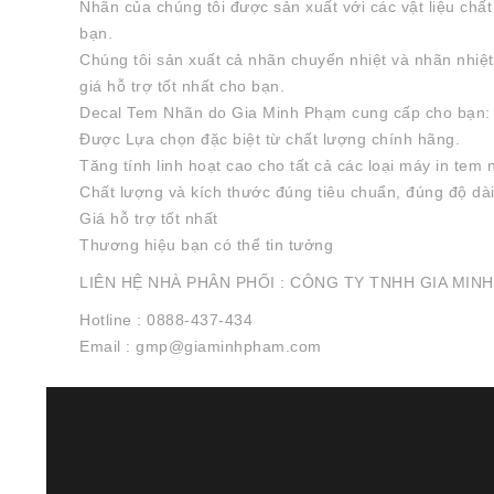
Nhãn của chúng tôi được sản xuất với các vật liệu ch
bạn.
Chúng tôi sản xuất cả nhãn chuyển nhiệt và nhãn nhiệt
giá hỗ trợ tốt nhất cho bạn.
Decal Tem Nhãn do Gia Minh Phạm cung cấp cho bạn:
Được Lựa chọn đặc biệt từ chất lượng chính hãng.
Tăng tính linh hoạt cao cho tất cả các loại máy in tem
Chất lượng và kích thước đúng tiêu chuẩn, đúng độ dài
Giá hỗ trợ tốt nhất
Thương hiệu bạn có thể tin tưởng
LIÊN HỆ NHÀ PHÂN PHỐI : CÔNG TY TNHH GIA MIN
Hotline : 0888-437-434
Email : gmp@giaminhpham.com