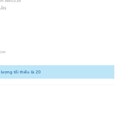
on AW0339
SẴN
com
ượng tối thiểu là 20