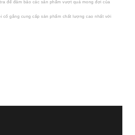
ểm tra để đảm bảo các sản phẩm vượt quá mong đợi của
tôi cố gắng cung cấp sản phẩm chất lượng cao nhất với