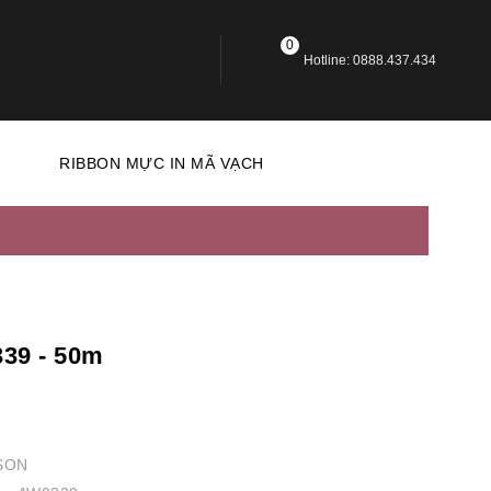
0
Hotline: 0888.437.434
N
RIBBON MỰC IN MÃ VẠCH
39 - 50m
SON