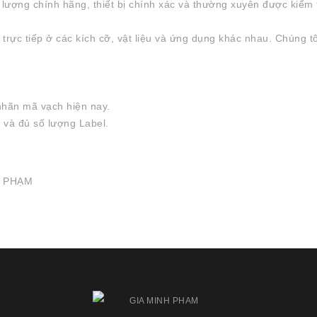
ất lượng chính hãng, thiết bị chính xác và thường xuyên được ki
 trực tiếp ở các kích cỡ, vật liệu và ứng dụng khác nhau. Chúng 
 nhãn mã vạch hiện nay.
 và đủ số lượng Label.
H PHẠM