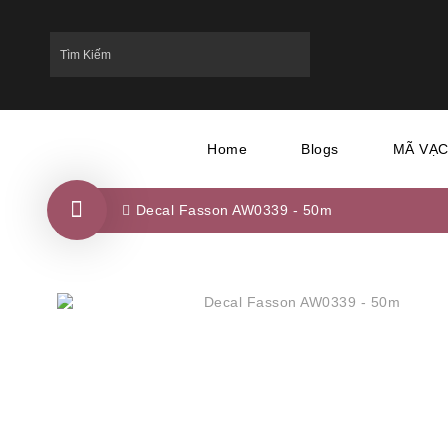
Home
Blogs
MÃ VẠ
Decal Fasson AW0339 - 50m