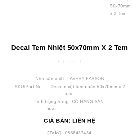
Decal Tem Nhiệt 50x70mm X 2 Tem
Nhà sản xuất:
AVERY FASSON
SKU/Part No.:
Decal nhiệt tem nhãn 50x70mm x 2
tem
Tình trạng hàng
CÓ HÀNG SẴN
hoá:
GIÁ BÁN: LIÊN HỆ
[Zalo]
: 0888437434