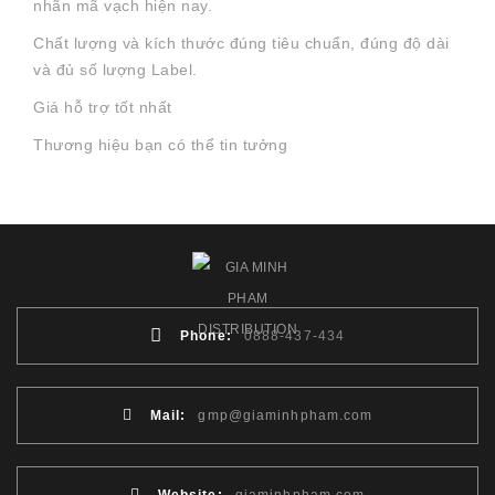
nhãn mã vạch hiện nay.
Chất lượng và kích thước đúng tiêu chuẩn, đúng độ dài
và đủ số lượng Label.
Giá hỗ trợ tốt nhất
Thương hiệu bạn có thể tin tưởng
Phone:
0888-437-434
Mail:
gmp@giaminhpham.com