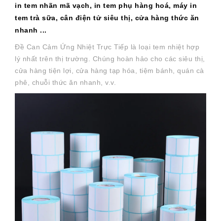
in tem nhãn mã vạch, in tem phụ hàng hoá, máy in
tem trà sữa, cân điện tử siêu thị, cửa hàng thức ăn
nhanh ...
Đề Can Cảm Ứng Nhiệt Trực Tiếp là loại tem nhiệt hợp
lý nhất trên thị trường. Chúng hoàn hảo cho các siêu thị,
cửa hàng tiện lợi, cửa hàng tạp hóa, tiệm bánh, quán cà
phê, chuỗi thức ăn nhanh, v.v.