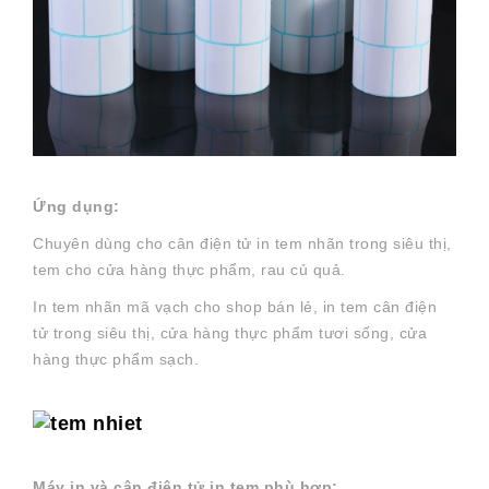
Ứng dụng:
Chuyên dùng cho cân điện tử in tem nhãn trong siêu thị,
tem cho cửa hàng thực phẩm, rau củ quả.
In tem nhãn mã vạch cho shop bán lẻ, in tem cân điện
tử trong siêu thị, cửa hàng thực phẩm tươi sống, cửa
hàng thực phẩm sạch.
Máy in và cân điện tử in tem phù hợp: