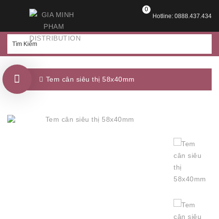
0
Hotline: 0888.437.434
Tem cân siêu thị 58x40mm