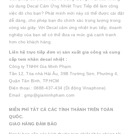
sử dụng Decal Cảm Ứng Nhiệt Trực Tiếp để làm công
việc đó cho bạn? Phát minh mới này có thể được cài đặt
dễ dàng, cho phép bạn đo chính xác trọng lượng trong
vòng vài giây. Với Decal cảm ứng nhiệt trực tiếp, doanh
nghiệp của bạn sẽ có thể đưa ra mức giá cạnh tranh
hơn cho khách hàng.
Liên hệ trực tiếp đơn vị sản xuất gia công và cung
cấp tem nhãn decal nhiệt :
Công ty TNHH Gia Minh Phạm.
Tần 12, Tòa nhà Hải Âu, 39B Trường Sơn, Phường 4,
Quận Tân Bình, TP.HCM
Điện thoại : 0888-437-434 (Di động Vinaphone)
Email : gmp@giaminhpham.com
MIỄN PHÍ TẤT CẢ CÁC TỈNH THÀNH TRÊN TOÀN
QUỐC.
GIAO HÀNG ĐẢM BẢO
Ngoài bạn cần các kích thước tem nhiệt khác chúng tôi