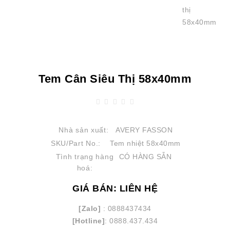
Tem Cân Siêu Thị 58x40mm
Nhà sản xuất:
AVERY FASSON
SKU/Part No.:
Tem nhiệt 58x40mm
Tình trạng hàng
CÓ HÀNG SẴN
hoá:
GIÁ BÁN: LIÊN HỆ
[Zalo]
: 0888437434
[Hotline]
: 0888.437.434