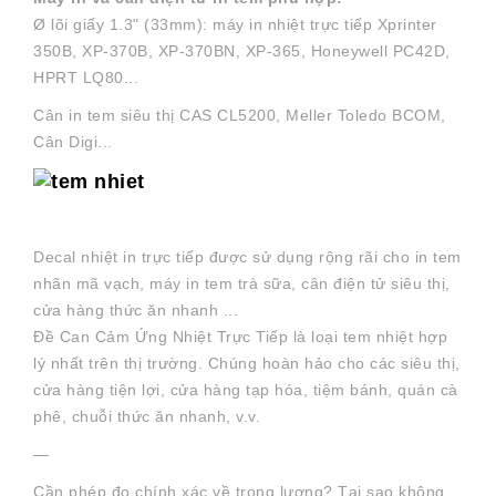
Ø lõi giấy 1.3" (33mm): máy in nhiệt trực tiếp Xprinter
350B, XP-370B, XP-370BN, XP-365, Honeywell PC42D,
HPRT LQ80...
Cân in tem siêu thị CAS CL5200, Meller Toledo BCOM,
Cân Digi...
Decal nhiệt in trực tiếp được sử dụng rộng rãi cho in tem
nhãn mã vạch, máy in tem trà sữa, cân điện tử siêu thị,
cửa hàng thức ăn nhanh ...
Đề Can Cảm Ứng Nhiệt Trực Tiếp là loại tem nhiệt hợp
lý nhất trên thị trường. Chúng hoàn hảo cho các siêu thị,
cửa hàng tiện lợi, cửa hàng tạp hóa, tiệm bánh, quán cà
phê, chuỗi thức ăn nhanh, v.v.
—
Cần phép đo chính xác về trọng lượng? Tại sao không