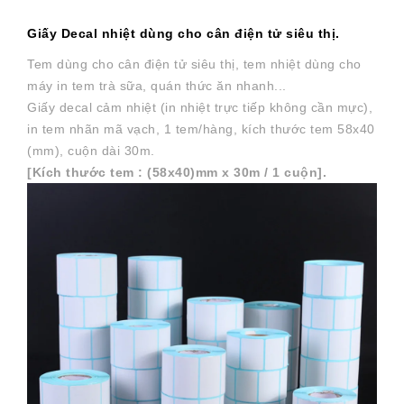
Giấy Decal nhiệt dùng cho cân điện tử siêu thị.
Tem dùng cho cân điện tử siêu thị, tem nhiệt dùng cho
máy in tem trà sữa, quán thức ăn nhanh...
Giấy decal cảm nhiệt (in nhiệt trực tiếp không cần mực),
in tem nhãn mã vạch, 1 tem/hàng, kích thước tem 58x40
(mm), cuộn dài 30m.
[Kích thước tem :
(58x40)mm
x 30m / 1 cuộn].