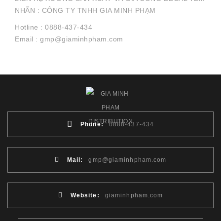
NHÃN : CÔNG TY TNHH GIA MINH PHẠM
Hotline : 0888-437-434
Email : gmp@giaminhpham.com
Phone:
0888-437-434
Mail:
gmp@giaminhpham.com
Website:
giaminhpham.com