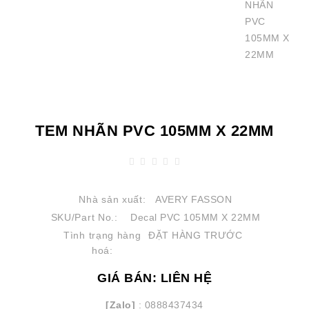
TEM NHÃN PVC 105MM X 22MM
Nhà sản xuất:
AVERY FASSON
SKU/Part No.:
Decal PVC 105MM X 22MM
Tình trạng hàng
ĐẶT HÀNG TRƯỚC
hoá:
GIÁ BÁN: LIÊN HỆ
[Zalo]
: 0888437434