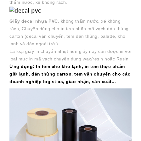
thấm nước, xé không rách.
Giấy decal nhựa PVC
, không thấm nước, xé không
rách, Chuyên dùng cho in tem nhãn mã vạch dán thùng
carton (decal vận chuyển, tem dán thùng, palette, kho
lạnh và dán ngoài trời).
Là loại giấy in chuyển nhiệt nên giấy này cần được in với
loại mực in mã vạch chuyên dụng wax/resin hoặc Resin.
Ứng dụng: In tem cho kho lạnh, in tem thực phẩm
giữ lạnh, dán thùng carton, tem vận chuyển cho các
doanh nghiệp logistics, giao nhận, sản xuất...