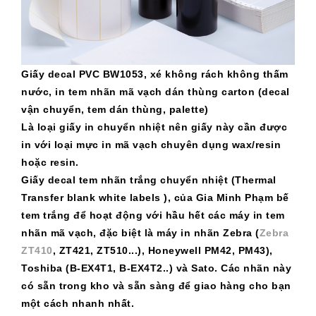
Giấy decal PVC BW1053, xé không rách không thấm
nước, in tem nhãn mã vạch dán thùng carton (decal
vận chuyển, tem dán thùng, palette)
Là loại giấy in chuyển nhiệt nên giấy này cần được
in với loại mực in mã vạch chuyên dụng wax/resin
hoặc resin.
Giấy decal tem nhãn trắng chuyển nhiệt (
Thermal
Transfer blank white labels
),
của Gia Minh Phạm bế
tem trắng để hoạt động với hầu hết các máy in tem
nhãn mã vạch, đặc biệt là máy in nhãn Zebra (
Zebra
ZT410
, ZT421, ZT510...), Honeywell PM42, PM43),
Toshiba (B-EX4T1, B-EX4T2..) và Sato. Các nhãn này
có sẵn trong kho và sẵn sàng để giao hàng cho bạn
một cách nhanh nhất.