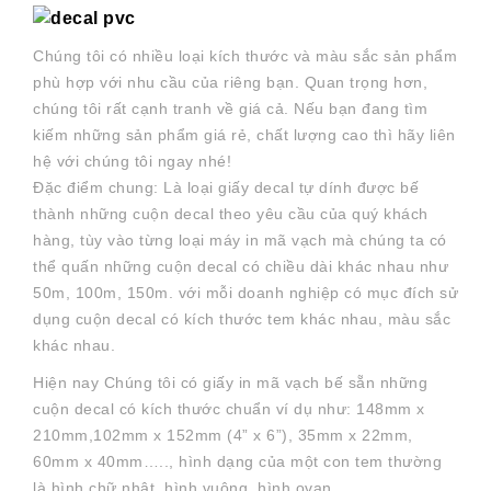
Chúng tôi có nhiều loại kích thước và màu sắc sản phẩm
phù hợp với nhu cầu của riêng bạn. Quan trọng hơn,
chúng tôi rất cạnh tranh về giá cả. Nếu bạn đang tìm
kiếm những sản phẩm giá rẻ, chất lượng cao thì hãy liên
hệ với chúng tôi ngay nhé!
Đặc điểm chung: Là loại giấy decal tự dính được bế
thành những cuộn decal theo yêu cầu của quý khách
hàng, tùy vào từng loại máy in mã vạch mà chúng ta có
thể quấn những cuộn decal có chiều dài khác nhau như
50m, 100m, 150m. với mỗi doanh nghiệp có mục đích sử
dụng cuộn decal có kích thước tem khác nhau, màu sắc
khác nhau.
Hiện nay Chúng tôi có giấy in mã vạch bế sẵn những
cuộn decal có kích thước chuẩn ví dụ như: 148mm x
210mm,102mm x 152mm (4” x 6”), 35mm x 22mm,
60mm x 40mm….., hình dạng của một con tem thường
là hình chữ nhật, hình vuông, hình ovan…..