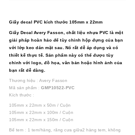
Giấy decal PVC kích thước 105mm x 22mm
Giấy Decal Avery Fasson, chất liệu nhựa PVC là một
giải pháp hoàn hảo để tùy chỉnh hộp đựng của bạn
với lớp keo dán mặt sau. Nó rất dễ áp dụng và có
thiết kế thực tế. Sản phẩm này có thể được tùy
chỉnh với logo, đồ họa, văn bản hoặc hình ảnh của
bạn rất dễ dàng.
Thương hiệu :
Avery Fasson
Mã sản phẩm :
GMP10522-PVC
Kích thước :
105mm x 22mm x 50m / Cuộn
105mm x 22mm x 100m / Cuộn
105mm x 22mm x 150m / Cuộn
Bế tem : 1 tem/hàng, răng cưa giữa2 hàng tem, không