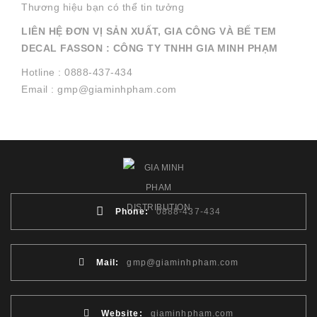
Thương hiệu bạn có thể tin tưởng
LIÊN HỆ ĐƠN VỊ SẢN XUẤT, GIA CÔNG VÀ BẾ TEM
DECAL FASSON : CÔNG TY TNHH GIA MINH PHẠM
Hotline : 0888-437-434
Email : gmp@giaminhpham.com
Phone:
0888-437-434
Mail:
gmp@giaminhpham.com
Website:
giaminhpham.com