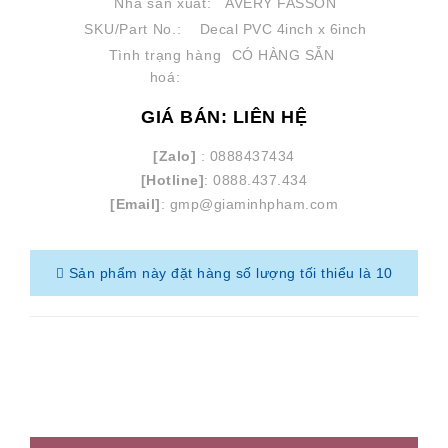
Nhà sản xuất:
AVERY FASSON
SKU/Part No.:
Decal PVC 4inch x 6inch
Tình trạng hàng
CÓ HÀNG SẴN
hoá:
GIÁ BÁN: LIÊN HỆ
[Zalo]
: 0888437434
[Hotline]
: 0888.437.434
[Email]
: gmp@giaminhpham.com
Sản phẩm này đặt hàng số lượng tối thiểu là 10