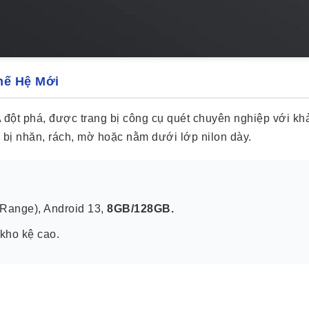
hế Hệ Mới
ột phá, được trang bị công cụ quét chuyên nghiệp với khả 
bị nhăn, rách, mờ hoặc nằm dưới lớp nilon dày.
 Range), Android 13,
8GB/128GB.
 kho kệ cao.