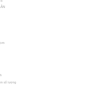
0S
SẴN
com
nh
ếm số lượng