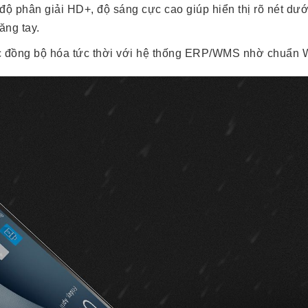
ộ phân giải HD+, độ sáng cực cao giúp hiển thị rõ nét dướ
ăng tay.
đồng bộ hóa tức thời với hệ thống ERP/WMS nhờ chuẩn Wi-Fi