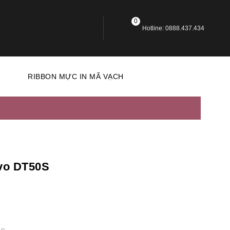
0
Hotline: 0888.437.434
N
RIBBON MỰC IN MÃ VẠCH
vo DT50S