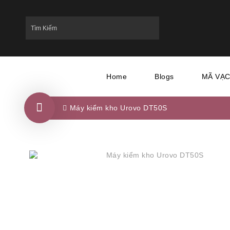
Home
Blogs
MÃ VẠ
Máy kiểm kho Urovo DT50S