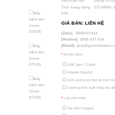
SKU/Part No.:
Urovo DT5
Tình trạng hàng
CÓ HÀNG 
hoá:
GIÁ BÁN: LIÊN HỆ
[Zalo]
: 0888437434
[Hotline]
: 0888.437.434
[Email]
: gmp@giaminhpham.
Đã bao gồm:
USB Type C Cable
Adapter (Nguồn)
Kính cường lực bảo vệ màn hì
Chương trình Xuất nhập kho đ
Lựa chọn thêm
Tay cầm (Trigger)