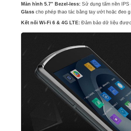
Màn hình 5.7" Bezel-less:
Sử dụng tấm nền IPS đ
Glass
cho phép thao tác bằng tay ướt hoặc đeo g
Kết nối Wi-Fi 6 & 4G LTE:
Đảm bảo dữ liệu được 