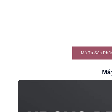
Mô Tả Sản Phẩ
Má