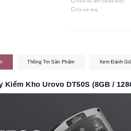
Dock sạc đơn (Single dock)
Pin mở rộng
m
Thông Tin Sản Phẩm
Xem Đánh Giá
y Kiểm Kho Urovo DT50S (8GB / 128