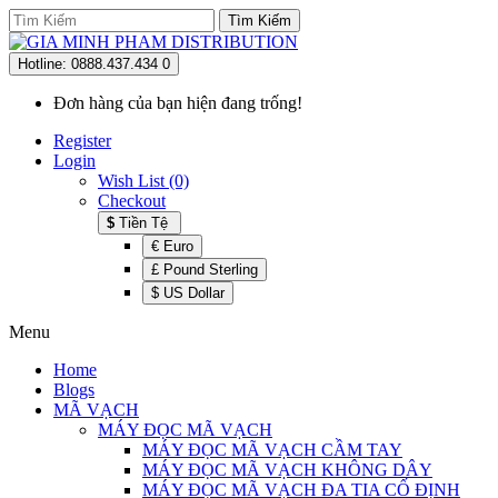
Tìm Kiếm
Hotline: 0888.437.434
0
Đơn hàng của bạn hiện đang trống!
Register
Login
Wish List (0)
Checkout
$
Tiền Tệ
€
Euro
£
Pound Sterling
$
US Dollar
Menu
Home
Blogs
MÃ VẠCH
MÁY ĐỌC MÃ VẠCH
MÁY ĐỌC MÃ VẠCH CẦM TAY
MÁY ĐỌC MÃ VẠCH KHÔNG DÂY
MÁY ĐỌC MÃ VẠCH ĐA TIA CỐ ĐỊNH