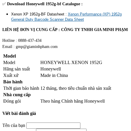
✅
Download Honeywell 1952g-bf Catalogue :
Xenon XP 1952g-BF Datasheet :
Xenon Performance (XP) 1952g
General Duty Barcode Scanner Data Sheet
LIÊN HỆ ĐƠN VỊ CUNG CẤP : CÔNG TY TNHH GIA MINH PHẠM
Hotline : 0888-437-434
Email : gmp@giaminhpham.com
Model
Model
HONEYWELL XENON 1952G
Hãng sản xuất
Honeywell
Xuất xứ
Made in China
Bảo hành
Thời gian bảo hành
12 tháng, theo tiêu chuẩn nhà sản xuất
Nhà cung cấp
Đóng gói
Theo hàng Chính hãng Honeywell
Viết bài đánh giá
Tên của bạn