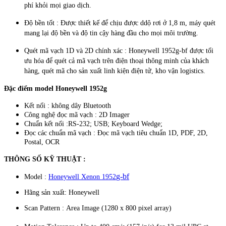
phí khỏi mọi giao dịch.
Độ bền tốt : Được thiết kế để chịu được ddộ rơi ở 1,8 m, máy quét
mang lại độ bền và độ tin cậy hàng đầu cho mọi môi trường.
Quét mã vạch 1D và 2D chính xác : Honeywell 1952g-bf được tối
ưu hóa để quét cả mã vạch trên điện thoại thông minh của khách
hàng, quét mã cho sản xuất linh kiện điện tử, kho vận logistics.
Đặc điểm model Honeywell 1952g
Kết nối : không dây Bluetooth
Công nghệ đọc mã vạch :
2D Imager
Chuẩn kết nối :RS-232; USB; Keyboard Wedge;
Đọc các chuẩn mã vạch : Đọc mã vạch tiêu chuẩn 1D, PDF, 2D,
Postal, OCR
THÔNG SỐ KỸ THUẬT :
g-bf
Model :
Honeywell Xenon 1952
Hãng sản xuất: Honeywell
Scan Pattern : Area Image (1280 x 800 pixel array)