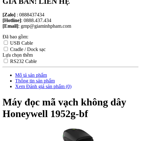
GIÁ BÁN: LIÊN HỆ
[Zalo]
: 0888437434
[Hotline]
: 0888.437.434
[Email]
: gmp@giaminhpham.com
Đã bao gồm:
USB Cable
Cradle / Dock sạc
Lựa chọn thêm
RS232 Cable
Mô tả sản phẩm
Thông tin sản phẩm
Xem Đánh giá sản phẩm (0)
Máy đọc mã vạch không dây
Honeywell 1952g-bf