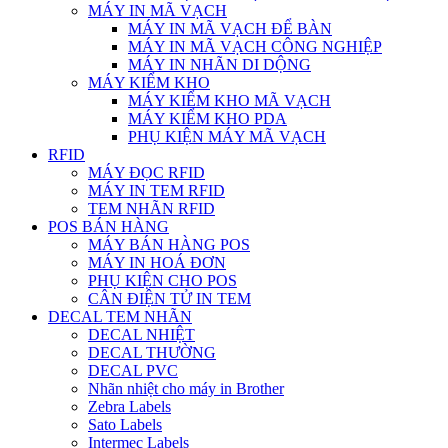
MÁY IN MÃ VẠCH
MÁY IN MÃ VẠCH ĐỂ BÀN
MÁY IN MÃ VẠCH CÔNG NGHIỆP
MÁY IN NHÃN DI DỘNG
MÁY KIỂM KHO
MÁY KIỂM KHO MÃ VẠCH
MÁY KIỂM KHO PDA
PHỤ KIỆN MÁY MÃ VẠCH
RFID
MÁY ĐỌC RFID
MÁY IN TEM RFID
TEM NHÃN RFID
POS BÁN HÀNG
MÁY BÁN HÀNG POS
MÁY IN HOÁ ĐƠN
PHỤ KIỆN CHO POS
CÂN ĐIỆN TỬ IN TEM
DECAL TEM NHÃN
DECAL NHIỆT
DECAL THƯỜNG
DECAL PVC
Nhãn nhiệt cho máy in Brother
Zebra Labels
Sato Labels
Intermec Labels