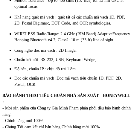
Motion Tolerance : Up to 400 cm/s (157 in/s) for 13 mil UPC at
optimal focus.
Khả năng quét mã vạch : quét tất cả các chuẩn mã vạch 1D, PDF,
2D, Postal Digimarc, DOT Code, and OCR symbologies.
WIRELESS Radio/Range: 2.4 GHz (ISM Band) AdaptiveFrequency
Hopping
Bluetooth v4.2; Class2: 10 m (33 ft) line of sight
Công nghệ đọc mã vạch :
2D Imager
Chuẩn kết nối :RS-232; USB; Keyboard Wedge;
Độ bền, chuẩn IP : chịu độ rơi 1.8m
Đọc các chuẩn mã vạch :
Đọc mã vạch tiêu chuẩn 1D, PDF, 2D,
Postal, OCR
BẢO HÀNH THEO TIÊU CHUẨN NHÀ SẢN XUẤT - HONEYWELL
:
- Mọi sản phẩm của Công ty Gia Minh Phạm phân phối đều bảo hành chính
hãng.
- Chính hãng mới 100%
- Chúng Tôi cam kết chỉ bán hàng Chính hãng mới 100%.