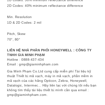
1D Codes: 30% minimum reflectance difference
2D Codes: 40% minimum reflectance difference
Min. Resolution
1D & 2D Codes: 2 mil
Pitch, Skew
70°, 80°
LIÊN HỆ NHÀ PHÂN PHỐI HONEYWELL : CÔNG TY
TNHH GIA MINH PHẠM
Hotline : 0888-437-434
Email : gmp@giaminhpham.com
Gia Minh Phạm Co.Ltd cung cấp miễn phí Tài liệu kỹ
thuật Thiết bị mã vạch, máy in mã vạch, phần mềm in
mã vạch của các hãng Opticon, Zebra, Honeywell,
Datalogic, Intermec... Hãy liên lạc với chúng tôi nếu bạn
không tìm thấy tài liệu thiết bị mình cần qua email :
gmp@giaminhpham.com.