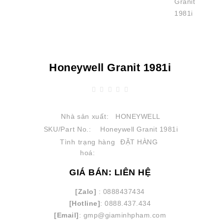
Honeywell Granit 1981i
Nhà sản xuất:
HONEYWELL
SKU/Part No.:
Honeywell Granit 1981i
Tình trạng hàng
ĐẶT HÀNG
hoá:
GIÁ BÁN: LIÊN HỆ
[Zalo]
: 0888437434
[Hotline]
: 0888.437.434
[Email]
: gmp@giaminhpham.com