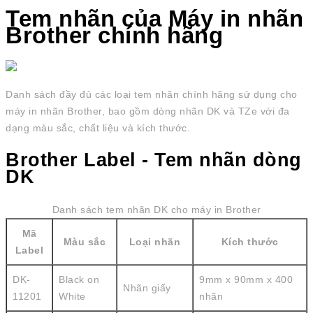
Tem nhãn của Máy in nhãn
Brother chính hãng
Danh sách đầy đủ các loại tem nhãn chính hãng sử dụng cho
máy in nhãn Brother, bao gồm dòng nhãn DK và TZe với đa
dạng màu sắc, chất liệu và kích thước.
Brother Label - Tem nhãn dòng
DK
Danh sách tem nhãn DK cho máy in Brother
Mã
Màu sắc
Loại nhãn
Kích thước
Label
DK-
Black on
9mm x 90mm x 400
Nhãn giấy
11201
White
nhãn