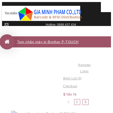
Hotline: 0888.437.434
Đơn hàng của bạn hiện đang trống!
Tem nhãn máy in Brother P-TOUCH
Register
Login
Wish List (0)
Checkout
$
Tiền Tệ
€
£
$