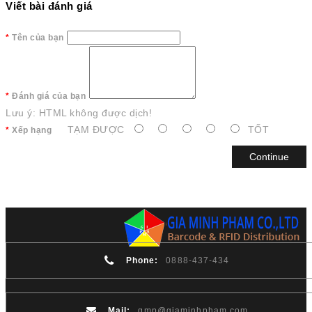
Viết bài đánh giá
Tên của bạn
Đánh giá của bạn
Lưu ý:
HTML không được dịch!
TẠM ĐƯỢC
TỐT
Xếp hạng
Continue
Phone:
0888-437-434
Mail:
gmp@giaminhpham.com