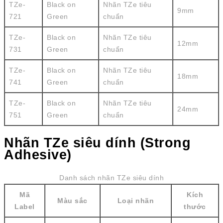
TZe-
Black on
Nhãn TZe tiêu
9mm
721
Green
chuẩn
TZe-
Black on
Nhãn TZe tiêu
12mm
731
Green
chuẩn
TZe-
Black on
Nhãn TZe tiêu
18mm
741
Green
chuẩn
TZe-
Black on
Nhãn TZe tiêu
24mm
751
Green
chuẩn
Nhãn TZe siêu dính (Strong
Adhesive)
Danh sách nhãn TZe siêu dính
Mã
Kích
Màu sắc
Loại nhãn
Label
thước