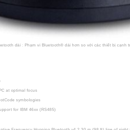
tooth dài : Phạm vi Bluetooth® dài hơn so với các thiết bị cạnh t
)
PC at optimal focus
DotCode symbologies
upport for IBM 46xx (RS485)
tive Frequency Hopping Bluetooth v4.2 30 m (98 ft) line of sigh