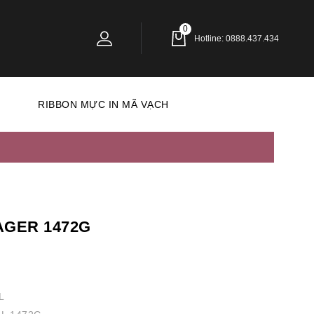
0
Hotline: 0888.437.434
N
RIBBON MỰC IN MÃ VẠCH
GER 1472G
L