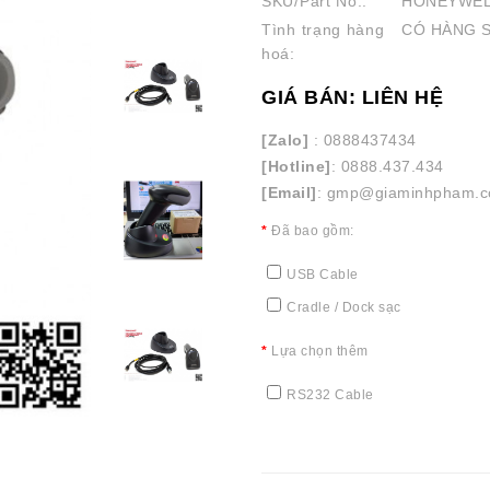
SKU/Part No.:
HONEYWEL
Tình trạng hàng
CÓ HÀNG 
hoá:
GIÁ BÁN: LIÊN HỆ
[Zalo]
: 0888437434
[Hotline]
: 0888.437.434
[Email]
: gmp@giaminhpham.
Đã bao gồm:
USB Cable
Cradle / Dock sạc
Lựa chọn thêm
RS232 Cable