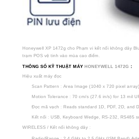
Honeywell XP 1472g cho Phạm vi kết nối không dây Blue
trạm POS vệ tinh vào mùa cao điểm.
THÔNG SỐ KỸ THUẬT MÁY
HONEYWELL 1472G
:
Hiệu xuất máy đọc
Scan Pattern : Area Image (1040 x 720 pixel array
Motion Tolerance : 70 cm/s (27.6 in/s) for 13 mil U
Đọc mã vạch : Reads standard 1D, PDF, 2D, and 
Kết nối : USB, Keyboard Wedge, RS-232, RS485 s
WIRELESS / Kết nối không dây :
Radio/Range : 2.4 GHz to 2.5 GHz (ISM Band) Adap