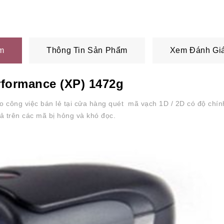
m
Thông Tin Sản Phẩm
Xem Đánh Giá
rformance (XP) 1472g
 công việc bán lẻ tại cửa hàng quét mã vạch 1D / 2D có độ chín
ả trên các mã bị hỏng và khó đọc.