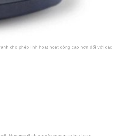
ranh cho phép linh hoạt hoạt động cao hơn đối với các
t with Honeywell charger/communication base