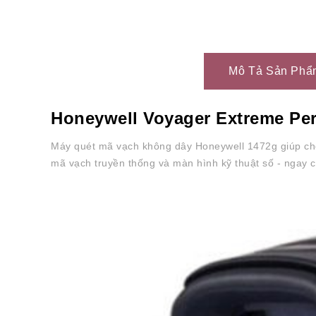
Mô Tả Sản Phẩ
Honeywell Voyager Extreme Pe
Máy quét mã vạch không dây Honeywell 1472g giúp cho
mã vạch truyền thống và màn hình kỹ thuật số - ngay c