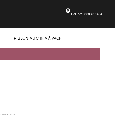
0
Hotline: 0888.437.434
N
RIBBON MỰC IN MÃ VẠCH
R