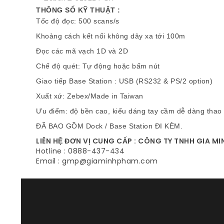
THÔNG SỐ KỸ THUẬT :
Tốc độ đọc: 500 scans/s
Khoảng cách kết nối không dây xa tới 100m
Đọc các mã vạch 1D và 2D
Chế độ quét: Tự động hoặc bấm nút
Giao tiếp Base Station : USB (RS232 & PS/2 option)
Xuất xứ: Zebex/Made in Taiwan
Ưu điểm: độ bền cao, kiểu dáng tay cầm dễ dàng thao 
ĐÃ BAO GỒM Dock / Base Station ĐI KÈM.
LIÊN HỆ ĐƠN VỊ CUNG CẤP : CÔNG TY TNHH GIA M
Hotline : 0888-437-434
Email : gmp@giaminhpham.com