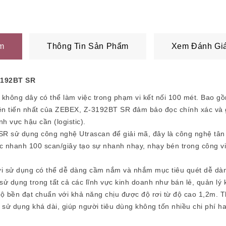
m
Thông Tin Sản Phẩm
Xem Đánh Giá
3192BT SR
 không dây có thể làm việc trong phạm vi kết nối 100 mét. Bao 
tiên tiến nhất của ZEBEX, Z-3192BT SR đảm bảo đọc chính xác và 
nh vực hậu cần (logistic).
ử dụng công nghệ Utrascan để giải mã, đây là công nghệ tân ti
c nhanh 100 scan/giây tạo sự nhanh nhạy, nhạy bén trong công vi
ời sử dụng có thể dễ dàng cầm nắm và nhắm mục tiêu quét dễ dàn
 dụng trong tất cả các lĩnh vực kinh doanh như bán lẻ, quản lý kh
ộ bền đạt chuẩn với khả năng chịu được độ rơi từ độ cao 1,2m. T
n sử dụng khá dài, giúp người tiêu dùng không tốn nhiều chi phí ha