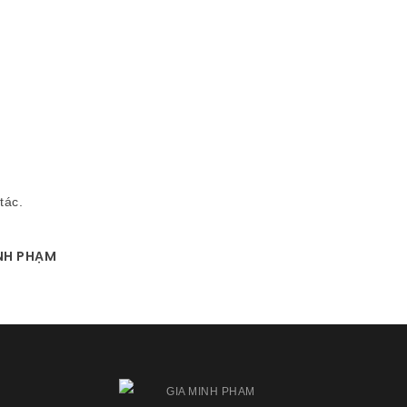
tác.
INH PHẠM