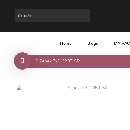
Home
Blogs
MÃ VẠ
Zebex Z-3192BT SR