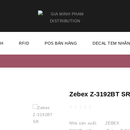
CH
RFID
POS BÁN HÀNG
DECAL TEM NHÃ
Zebex Z-3192BT S
Nhà sản xuất:
ZEBEX