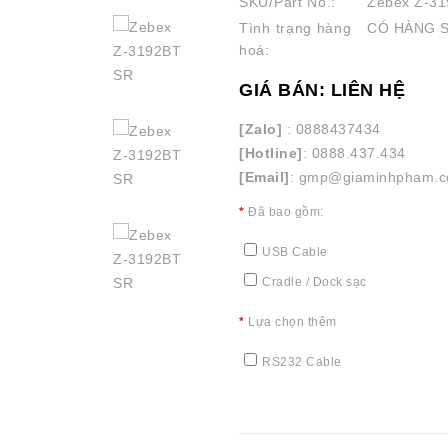
SKU/Part No.:
Zebex Z-31
Tình trạng hàng
CÓ HÀNG 
hoá:
GIÁ BÁN: LIÊN HỆ
[Zalo]
: 0888437434
[Hotline]
: 0888.437.434
[Email]
: gmp@giaminhpham.
Đã bao gồm:
USB Cable
Cradle / Dock sạc
Lựa chọn thêm
RS232 Cable