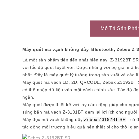
Mô Tả Sản Phẩ
Máy quét mã vạch không dây, Bluetooth, Zebex Z-
Là một sản phẩm tiên tiến nhất hiện nay, Z-3192BT SR
với tốc độ quét tuyệt vời. Được nhúng với bộ giải mã 
nhất. Đây là máy quét lý tưởng trong sản xuất và các lĩ
Máy quét mã vạch 1D, 2D, QRCODE, Zebex Z3192BT SR s
có thể nhập dữ liệu vào một cách chính xác. Tốc độ đọ
ngắn.
Máy quét được thiết kế với tay cầm rộng giúp cho ngư
súng bắn mã vạch Z-3191BT đem lại lợi ích cho người sử
Máy đọc mã vạch không dây
Zebex Z3192BT SR
có đ
tác động môi trường hiệu quả nên thiết bị cho thời gia