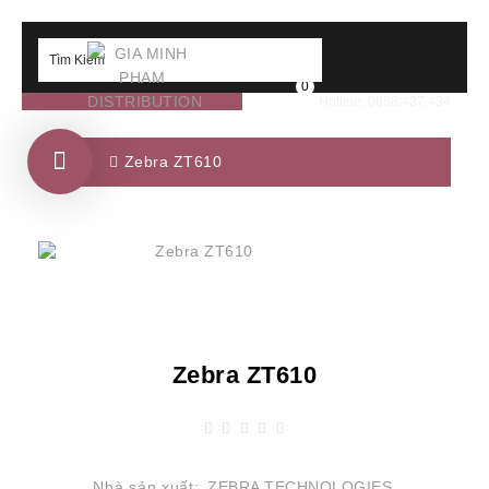
0
Hotline: 0888.437.434
Zebra ZT610
Zebra ZT610
Nhà sản xuất:
ZEBRA TECHNOLOGIES