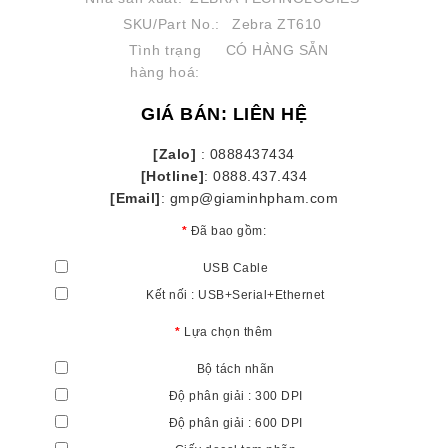
SKU/Part No.:
Zebra ZT610
Tình trạng
CÓ HÀNG SẴN
hàng hoá:
GIÁ BÁN: LIÊN HỆ
[Zalo]
: 0888437434
[Hotline]
: 0888.437.434
[Email]
: gmp@giaminhpham.com
Đã bao gồm:
USB Cable
Kết nối : USB+Serial+Ethernet
Lựa chọn thêm
Bộ tách nhãn
Độ phân giải : 300 DPI
Độ phân giải : 600 DPI