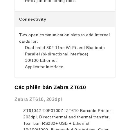
RFID job-monitoring tools
Connectivity
Two open communication slots to add internal
cards for:
Dual band 802.11ac Wi-Fi and Bluetooth
Parallel (bi-directional interface)
10/100 Ethernet
Applicator interface
Các phiên bản Zebra ZT610
Zebra ZT610, 203dpi
ZT61042-T0P0100Z: ZT610 Barcode Printer:
203dpi, Direct thermal and thermal transfer,
Tear bar, RS232+ USB + Ethernet
10/100/1000, Bluetooth 4.0 interface, Color