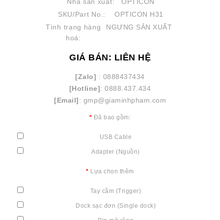
Nhà sản xuất:
OPTICON
SKU/Part No.:
OPTICON H31
Tình trạng hàng
NGƯNG SẢN XUẤT
hoá:
GIÁ BÁN: LIÊN HỆ
[Zalo]
: 0888437434
[Hotline]
: 0888.437.434
[Email]
: gmp@giaminhpham.com
Đã bao gồm:
USB Cable
Adapter (Nguồn)
Lựa chọn thêm
Tay cầm (Trigger)
Dock sạc đơn (Single dock)