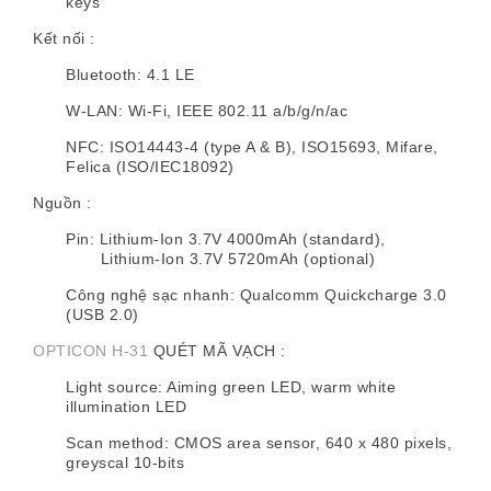
keys
Kết nối :
Bluetooth: 4.1 LE
W-LAN: Wi-Fi, IEEE 802.11 a/b/g/n/ac
NFC: ISO14443-4 (type A & B), ISO15693, Mifare,
Felica (ISO/IEC18092)
Nguồn :
Pin: Lithium-Ion 3.7V 4000mAh (standard),
Lithium-Ion 3.7V 5720mAh (optional)
Công nghệ sạc nhanh: Qualcomm Quickcharge 3.0
(USB 2.0)
OPTICON H-31
QUÉT MÃ VẠCH :
Light source: Aiming green LED, warm white
illumination LED
Scan method: CMOS area sensor, 640 x 480 pixels,
greyscal 10-bits