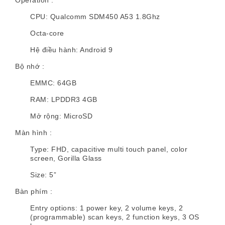
Operation :
CPU: Qualcomm SDM450 A53 1.8Ghz
Octa-core
Hệ điều hành: Android 9
Bộ nhớ :
EMMC: 64GB
RAM: LPDDR3 4GB
Mở rộng: MicroSD
Màn hình :
Type: FHD, capacitive multi touch panel, color
screen, Gorilla Glass
Size: 5”
Bàn phím :
Entry options: 1 power key, 2 volume keys, 2
(programmable) scan keys, 2 function keys, 3 OS