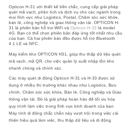
Opticon H-31 với thiết kế bền chắc, cung cấp giải pháp
quét mã vạch, phân tích và dịch vụ cho các ngành trong
mọi lĩnh vực như Logistics, Postal, Chăm sóc sức khỏe,
bán lẻ, công nghiệp và giao thông vận tải. OPTICON H-
31 là phiên bản hỗ trợ WiFi và
Opticon H-33
là model
4G. Bạn có thể chọn phiên bản đáp ứng tốt nhất nhu cầu
của bạn. Cả hai phiên bản đều được hỗ trợ Bluetooth
4.1 LE và NFC.
Máy kiểm kho OPTICON H31, giúp thu thấp dữ liệu quét
mã vạch, mã QR, cho việc quản lý xuất nhập tồn kho
nhanh chóng và chính xác.
Các máy quét di động Opticon H-31 và H-33 được sử
dụng ở nhiều thị trường khác nhau như Logistics, Bưu
chính, Chăm sóc sức khỏe, Bán lẻ, Công nghiệp và Giao
thông vận tải. Đó là giải pháp hoàn hảo để tối ưu hóa
quy trình làm việc trong lĩnh vực kinh doanh của bạn.
Máy tính di động chắc chắn này vượt trội trong việc cải
thiện hiệu quả làm việc, thu thập dữ liệu và di động.