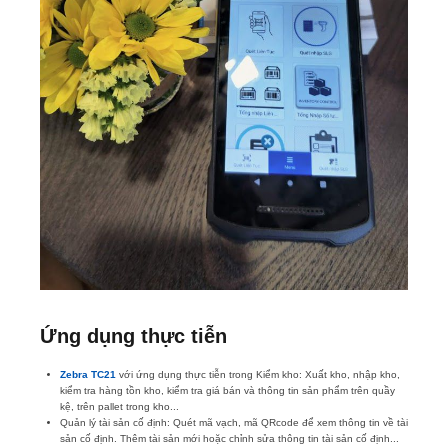
Ứng dụng thực tiễn
Zebra TC21
với ứng dụng thực tiễn trong Kiểm kho: Xuất kho, nhập kho,
kiểm tra hàng tồn kho, kiểm tra giá bán và thông tin sản phẩm trên quầy
kệ, trên pallet trong kho...
Quản lý tài sản cố định: Quét mã vạch, mã QRcode để xem thông tin về tài
sản cố định. Thêm tài sản mới hoặc chỉnh sửa thông tin tài sản cố định...