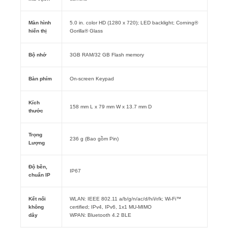
Màn hình
5.0 in. color HD (1280 x 720); LED backlight; Corning®
hiển thị
Gorilla® Glass
Bộ nhớ
3GB RAM/32 GB Flash memory
Bàn phím
On-screen Keypad
Kích
158 mm L x 79 mm W x 13.7 mm D
thước
Trọng
236 g (Bao gồm Pin)
Lượng
Độ bền,
IP67
chuẩn IP
Kết nối
WLAN: IEEE 802.11 a/b/g/n/ac/d/h/i/r/k; Wi-Fi™
không
certified; IPv4, IPv6, 1x1 MU-MIMO
dây
WPAN: Bluetooth 4.2 BLE