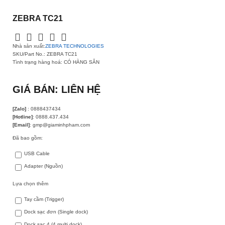
ZEBRA TC21
Nhà sản xuất:
ZEBRA TECHNOLOGIES
SKU/Part No.:
ZEBRA TC21
Tình trạng hàng hoá:
CÓ HÀNG SẴN
GIÁ BÁN: LIÊN HỆ
[Zalo]
: 0888437434
[Hotline]
: 0888.437.434
[Email]
: gmp@giaminhpham.com
Đã bao gồm:
USB Cable
Adapter (Nguồn)
Lựa chọn thêm
Tay cầm (Trigger)
Dock sạc đơn (Single dock)
Dock sạc 4 (4 multi dock)