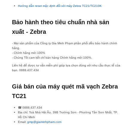
Hướng dẫn reset mặc định đối với máy Zebra TC21/TC210K
Bảo hành theo tiêu chuẩn nhà sản
xuất - Zebra
- Mọi sản phẩm của Công ty Gia Minh Phạm phân phối đều bảo hành chính
hãng.
- Chính hãng mới 100%
- Chúng Tôi cam kết chỉ bán hàng Chính hãng mới 100%.
Liên hệ để được tư vấn miễn phí giúp lựa chọn đúng với nhu cầu thực tế của
bạn. 0888.437.434
Giá bán của máy quét mã vạch Zebra
TC21
☎ 0888.437.434
Địa chỉ: Toà Nhà Hải Âu, 39B Trường Sơn - Phường Tân Sơn Nhất, TP.
Hồ Chí Minh
Email:
gmp@giaminhpham.com