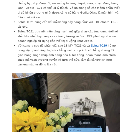
chống bụi, chịu được độ rơi xuống bê tông, tuyết, mưa, nhiệt, đóng băng
lạnh - Zebra TC21 có thể xử lý tất cả. Và hai trong số các thành phần thiết
bị dễ bị tổn thương nhất được củng cố bằng Gorilla Glass là màn hình và
đầu quét mã vạch.
Zebra TC21 cung cấp kết nối không dây hàng đầu: WiFi, Bluetooth, GPS
và NFC.
Zebra TC21 dựa trên nền tảng mạnh mẽ giúp chạy các ứng dụng đòi hỏi
khắt khe nhất hiện nay và cả trong tương lai. Và TC21 phù hợp cho các
doanh nghiệp sử dụng các thiết bị di động khác Zebra.
Với camera sau độ phân giải cao 13 MP, TC21 và cả
Zebra TC26
hỗ trợ
trong việc giao hàng, logistics bằng cách chụp ảnh với bằng chứng đã
giao hàng, hoặc chụp ảnh hàng hóa bị hư hỏng, hoàn thành sửa chữa,
chụp mã vạch thường xuyên và hơn thế nữa, làm tất cả với tích hợp
camera màu tự động lấy nét.