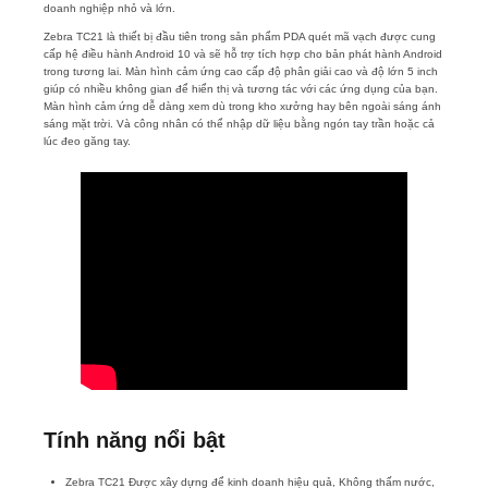
doanh nghiệp nhỏ và lớn.
Zebra TC21 là thiết bị đầu tiên trong sản phẩm PDA quét mã vạch được cung
cấp hệ điều hành Android 10 và sẽ hỗ trợ tích hợp cho bản phát hành Android
trong tương lai. Màn hình cảm ứng cao cấp độ phân giải cao và độ lớn 5 inch
giúp có nhiều không gian để hiển thị và tương tác với các ứng dụng của bạn.
Màn hình cảm ứng dễ dàng xem dù trong kho xưởng hay bên ngoài sáng ánh
sáng mặt trời. Và công nhân có thể nhập dữ liệu bằng ngón tay trần hoặc cả
lúc đeo găng tay.
Tính năng nổi bật
Zebra TC21 Được xây dựng để kinh doanh hiệu quả, Không thấm nước,