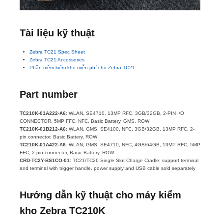
Tài liệu kỹ thuật
Zebra TC21 Spec Sheet
Zebra TC21 Accessories
Phần mềm kiểm kho miễn phí cho Zebra TC21
Part number
TC210K-01A222-A6
:
WLAN, SE4710, 13MP RFC, 3GB/32GB, 2-PIN I/O
CONNECTOR, 5MP FFC, NFC, Basic Battery, GMS, ROW
TC210K-01B212-A6
:
WLAN, GMS, SE4100, NFC, 3GB/32GB, 13MP RFC, 2-
pin connector, Basic Battery, ROW
TC210K-01A422-A6
:
WLAN, GMS, SE4710, NFC, 4GB/64GB, 13MP RFC, 5MP
FFC, 2-pin connector, Basic Battery, ROW
CRD-TC2Y-BS1CO-01
:
TC21/TC26 Single Slot Charge Cradle; support terminal
and terminal with trigger handle, power supply and USB cable sold separately
Hướng dẫn kỹ thuật cho máy kiểm
kho Zebra TC210K