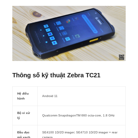
Thông số kỹ thuật Zebra TC21
Hệ điều
Android 11
hành
Bộ vi xử
Qualcomm SnapdragonTM 660 octa-core, 1.8 GHz
lý
Đầu đọc
SE4100 1D/2D imager; SE4710 1D/2D imager + rear
mã vạch
camera