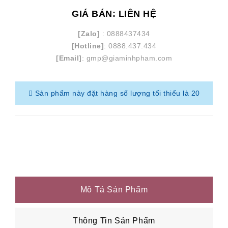
GIÁ BÁN: LIÊN HỆ
[Zalo]
: 0888437434
[Hotline]
: 0888.437.434
[Email]
: gmp@giaminhpham.com
Sản phẩm này đặt hàng số lượng tối thiểu là 20
Mô Tả Sản Phẩm
Thông Tin Sản Phẩm