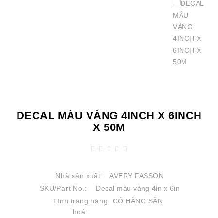
DECAL MÀU VÀNG 4INCH X 6INCH
X 50M
Nhà sản xuất:
AVERY FASSON
SKU/Part No.:
Decal màu vàng 4in x 6in
Tình trạng hàng
CÓ HÀNG SẴN
hoá: