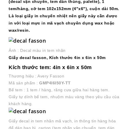
(decal vận chuyển, tem dán thùng, palette), 1
tem/hàng, cỡ tem 102x152mm (4"x6"), cuộn dài 50m.
Là loại giấy in chuyển nhiệt nên giấy này cần được
in với loại mực in mã vạch chuyên dụng wax hoặc
wax/resin.
Ảnh : Decal màu in tem nhãn
Giấy decal fasson, Kích thước 4in x 6in x 50m
Kích thước tem: 4in x 6in x 50m
Thương hiệu : Avery Fasson
Mã sản phẩm :
GMP4I6I50Y-TT
Bế tem : 1 tem / hàng, răng cưa giữa hai hàng tem.
Giấy tự dính bế tem, nhuộm màu vàng theo yêu cầu của
khách hàng.
Giấy decal in tem nhãn mã vạch, in thông tin hàng hóa
để dán bao bì, carton (tem nhãn vận chuyển, tem dán