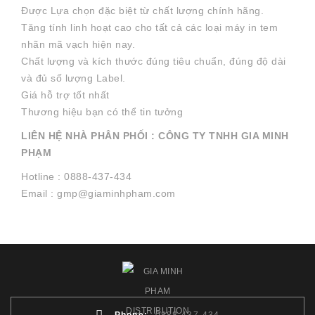
Được Lựa chọn đặc biệt từ chất lượng chính hãng.
Tăng tính linh hoạt cao cho tất cả các loại máy in tem
nhãn mã vạch hiện nay.
Chất lượng và kích thước đúng tiêu chuẩn, đúng độ dài
và đủ số lượng Label.
Giá hỗ trợ tốt nhất
Thương hiệu bạn có thể tin tưởng
LIÊN HỆ NHÀ PHÂN PHỐI : CÔNG TY TNHH GIA MINH
PHẠM
Hotline : 0888-437-434
Email : gmp@giaminhpham.com