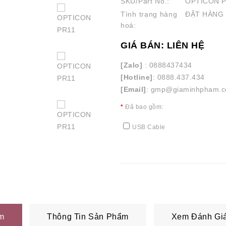
SKU/Part No.:
OPTICON P
Tình trạng hàng
ĐẶT HÀNG
hoá:
GIÁ BÁN: LIÊN HỆ
[Zalo]
: 0888437434
[Hotline]
: 0888.437.434
[Email]
: gmp@giaminhpham.
Đã bao gồm:
USB Cable
m
Thông Tin Sản Phẩm
Xem Đánh Giá