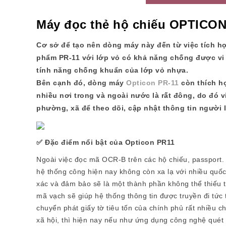
Máy đọc thẻ hộ chiếu OPTICO
Cơ sở để tạo nên dòng máy này đến từ việc tích 
phẩm PR-11 với lớp vỏ có khả năng chống được vi 
tính năng chống khuẩn của lớp vỏ nhựa.
Bên cạnh đó, dòng máy
Opticon PR-11
còn thích h
nhiều nơi trong và ngoài nước là rất đông, do đó 
phường, xã để theo dõi, cập nhật thông tin người lư
✅ Đặc điểm nổi bật của Opticon PR11
Ngoài việc đọc mã OCR-B trên các hộ chiếu, passport
hệ thống công hiện nay không còn xa lạ với nhiều quốc 
xác và đảm bảo sẽ là một thành phần không thể thiếu tr
mã vạch sẽ giúp hệ thống thông tin được truyền đi tức
chuyển phát giấy tờ tiêu tốn của chính phủ rất nhiều c
xã hội, thì hiện nay nếu như ứng dụng công nghệ quét 