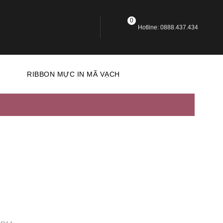
0
Hotline: 0888.437.434
N
RIBBON MỰC IN MÃ VẠCH