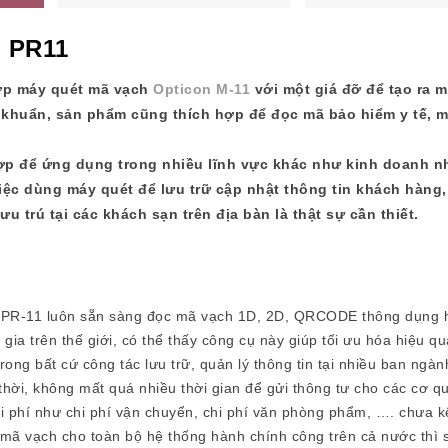
N PR11
hợp máy quét mã vạch
Opticon M-11
với một giá đỡ để tạo ra m
khuẩn, sản phẩm cũng thích hợp để đọc mã bảo hiểm y tế, m
ợp để ứng dụng trong nhiều lĩnh vực khác như kinh doanh n
việc dùng máy quét để lưu trữ cập nhật thông tin khách hàng,
u trú tại các khách sạn trên địa bàn là thật sự cần thiết.
. PR-11 luôn sẵn sàng đọc mã vạch 1D, 2D, QRCODE thông dụng h
gia trên thế giới, có thể thấy công cụ này giúp tối ưu hóa hiệu q
ong bất cứ công tác lưu trữ, quản lý thông tin tại nhiều ban ngành
 thời, không mất quá nhiều thời gian để gửi thông tư cho các cơ
hi phí như chi phí vận chuyển, chi phí văn phòng phẩm, …. chưa kể
mã vạch cho toàn bộ hệ thống hành chính công trên cả nước thì s