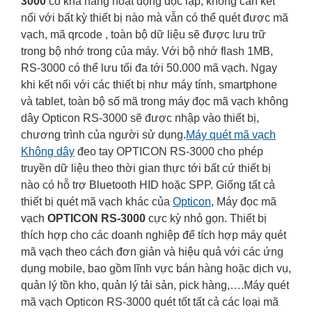
3000
có khả năng hoạt động độc lập, không cần kết
nối với bất kỳ thiết bị nào mà vẫn có thể quét được mã
vạch, mã qrcode , toàn bộ dữ liệu sẽ được lưu trữ
trong bộ nhớ trong của máy. Với bộ nhớ flash 1MB,
RS-3000 có thể lưu tối đa tới 50.000 mã vạch. Ngay
khi kết nối với các thiết bị như máy tính, smartphone
và tablet, toàn bộ số mã trong máy đọc mã vạch không
dây Opticon RS-3000 sẽ được nhập vào thiết bị,
chương trình của người sử dụng.
Máy quét mã vạch
Không dây
đeo tay OPTICON RS-3000 cho phép
truyền dữ liệu theo thời gian thực tới bất cứ thiết bị
nào có hỗ trợ Bluetooth HID hoặc SPP. Giống tất cả
thiết bị quét mã vạch khác của
Opticon
, Máy đọc mã
vạch
OPTICON RS-3000
cực kỳ nhỏ gọn. Thiết bị
thích hợp cho các doanh nghiệp để tích hợp máy quét
mã vạch theo cách đơn giản và hiệu quả với các ứng
dụng mobile, bao gồm lĩnh vực bán hàng hoặc dịch vụ,
quản lý tồn kho, quản lý tải sản, pick hàng,….Máy quét
mã vạch Opticon RS-3000 quét tốt tất cả các loại mã