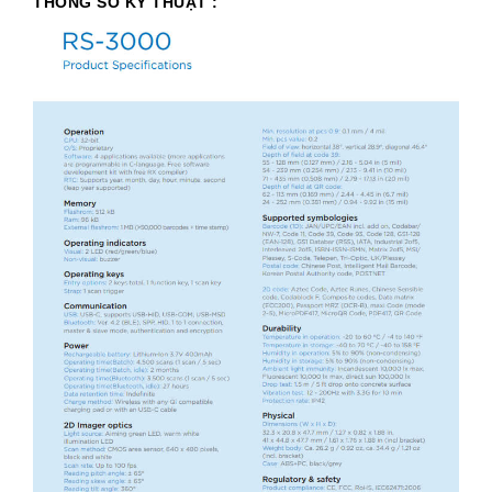
THÔNG SỐ KỸ THUẬT :