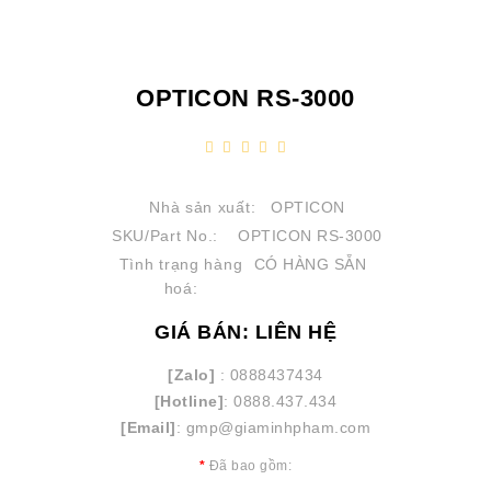
OPTICON RS-3000
Nhà sản xuất:
OPTICON
SKU/Part No.:
OPTICON RS-3000
Tình trạng hàng
CÓ HÀNG SẴN
hoá:
GIÁ BÁN: LIÊN HỆ
[Zalo]
: 0888437434
[Hotline]
: 0888.437.434
[Email]
: gmp@giaminhpham.com
Đã bao gồm: