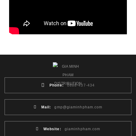
Phone:
0888-437-434
Mail:
gmp@giaminhpham.com
Website:
giaminhpham.com