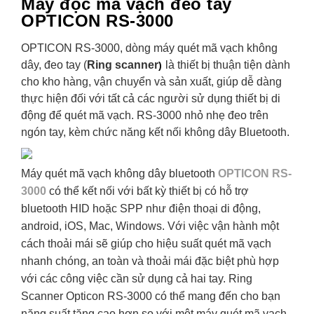
Máy đọc mã vạch đeo tay
OPTICON RS-3000
OPTICON RS-3000, dòng máy quét mã vạch không
dây, đeo tay (
Ring scanner
là thiết bị thuận tiện dành
)
cho kho hàng, vận chuyển và sản xuất, giúp dễ dàng
thực hiện đối với tất cả các người sử dụng thiết bị di
động để quét mã vạch. RS-3000 nhỏ nhẹ đeo trên
ngón tay, kèm chức năng kết nối không dây Bluetooth.
Máy quét mã vạch không dây bluetooth
OPTICON RS-
3000
có thể kết nối với bất kỳ thiết bị có hỗ trợ
bluetooth HID hoặc SPP như điện thoại di động,
android, iOS, Mac, Windows. Với việc vận hành một
cách thoải mái sẽ giúp cho hiệu suất quét mã vạch
nhanh chóng, an toàn và thoải mái đặc biệt phù hợp
với các công việc cần sử dụng cả hai tay. Ring
Scanner Opticon RS-3000 có thể mang đến cho bạn
năng suất tăng cao hơn so với một máy quét mã vạch