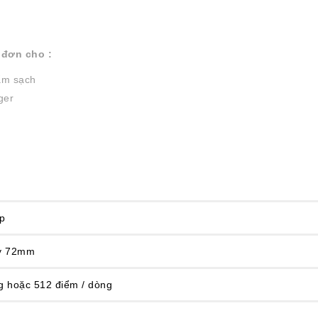
 đơn cho :
hẩm sạch
ger
ếp
ấy 72mm
g hoặc 512 điểm / dòng