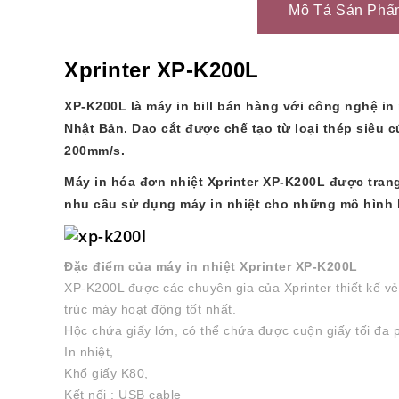
Mô Tả Sản Phẩ
Xprinter XP-K200L
XP-K200L là máy in bill bán hàng với công nghệ in 
Nhật Bản. Dao cắt được chế tạo từ loại thép siêu c
200mm/s.
Máy in hóa đơn nhiệt Xprinter XP-K200L
được trang
nhu cầu sử dụng máy in nhiệt cho những mô hình 
Đặc điểm của máy in nhiệt Xprinter XP-K200L
XP-K200L được các chuyên gia của Xprinter thiết kế vẻ
trúc máy hoạt động tốt nhất.
Hộc chứa giấy lớn, có thể chứa được cuộn giấy tối đa
In nhiệt,
Khổ giấy K80,
Kết nối : USB cable