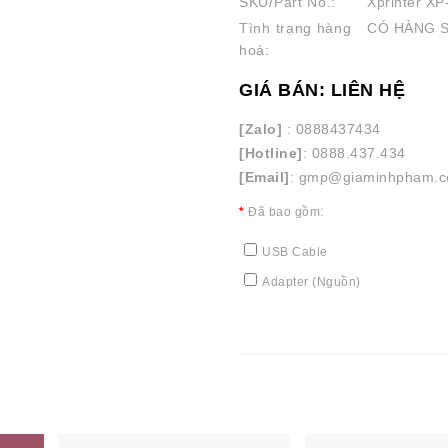
SKU/Part No.:
Xprinter XP
Tình trạng hàng
CÓ HÀNG 
hoá:
GIÁ BÁN: LIÊN HỆ
[Zalo]
: 0888437434
[Hotline]
: 0888.437.434
[Email]
: gmp@giaminhpham.
Đã bao gồm:
USB Cable
Adapter (Nguồn)