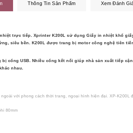
m
Thông Tin Sản Phẩm
Xem Đánh Giá
nhiệt trực tiếp. Xprinter K200L sử dụng Giấy in nhiệt khổ gi
ứng, siêu bền. K200L được trang bị motor công nghệ tiên tiến
 bị cổng USB. Nhiều cổng kết nối giúp nhà sản xuất tiếp c
khác nhau.
 ngoài với phong cách thời trang, ngoại hình hiện đại. XP-K200L
 phi 80mm