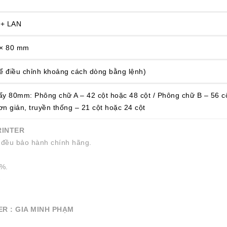
 + LAN
 × 80 mm
ể điều chỉnh khoảng cách dòng bằng lệnh)
y 80mm: Phông chữ A – 42 cột hoặc 48 cột / Phông chữ B – 56 c
ơn giản, truyền thống – 21 cột hoặc 24 cột
RINTER
 đều bảo hành chính hãng.
0%.
G
ER : GIA MINH PHẠM