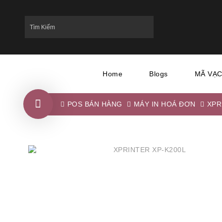
Home
Blogs
MÃ VẠ
POS BÁN HÀNG
MÁY IN HOÁ ĐƠN
XPR