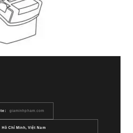
te:
giaminhpham.com
 Hồ Chí Minh, Việt Nam