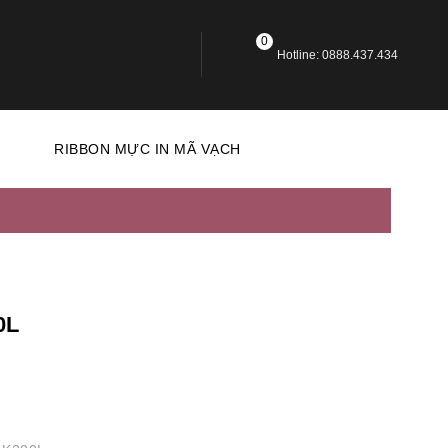
0
Hotline: 0888.437.434
N
RIBBON MỰC IN MÃ VẠCH
0L