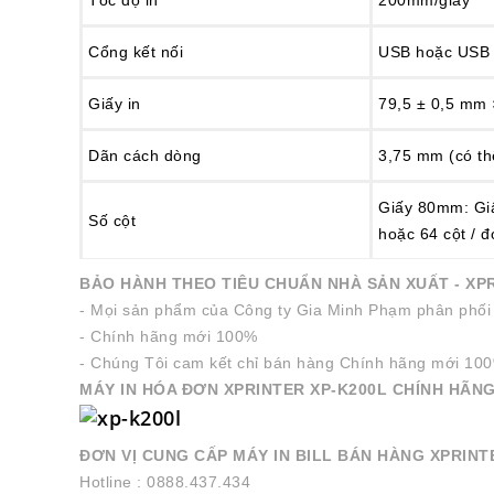
Tốc độ in
200mm/giây
Cổng kết nối
USB hoặc USB
Giấy in
79,5 ± 0,5 mm
Dãn cách dòng
3,75 mm (có th
Giấy 80mm: Giấ
Số cột
hoặc 64 cột / đ
BẢO HÀNH THEO TIÊU CHUẨN NHÀ SẢN XUẤT - XP
- Mọi sản phẩm của Công ty Gia Minh Phạm phân phối
- Chính hãng mới 100%
- Chúng Tôi cam kết chỉ bán hàng Chính hãng mới 10
MÁY IN HÓA ĐƠN XPRINTER XP-K200L CHÍNH HÃN
ĐƠN VỊ CUNG CẤP MÁY IN BILL BÁN HÀNG XPRINT
Hotline : 0888.437.434