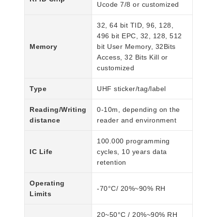
Ucode 7/8 or customized
32, 64 bit TID, 96, 128,
496 bit EPC, 32, 128, 512
Memory
bit User Memory, 32Bits
Access, 32 Bits Kill or
customized
Type
UHF sticker/tag/label
Reading/Writing
0-10m, depending on the
distance
reader and environment
100.000 programming
IC Life
cycles, 10 years data
retention
Operating
-70°C/ 20%~90% RH
Limits
20~50°C / 20%~90% RH