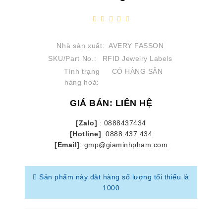
Nhà sản xuất:
AVERY FASSON
SKU/Part No.:
RFID Jewelry Labels
Tình trạng
CÓ HÀNG SẴN
hàng hoá:
GIÁ BÁN: LIÊN HỆ
[Zalo]
: 0888437434
[Hotline]
: 0888.437.434
[Email]
: gmp@giaminhpham.com
Sản phẩm này đặt hàng số lượng tối thiểu là
1000