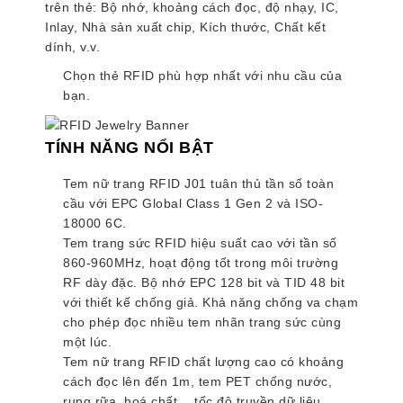
trên thẻ: Bộ nhớ, khoảng cách đọc, độ nhạy, IC,
Inlay, Nhà sản xuất chip, Kích thước, Chất kết
dính, v.v.
Chọn thẻ RFID phù hợp nhất với nhu cầu của
bạn.
TÍNH NĂNG NỔI BẬT
Tem nữ trang RFID J01 tuân thủ tần số toàn
cầu với EPC Global Class 1 Gen 2 và ISO-
18000 6C.
Tem trang sức RFID hiệu suất cao với tần số
860-960MHz, hoạt động tốt trong môi trường
RF dày đặc. Bộ nhớ EPC 128 bit và TID 48 bit
với thiết kế chống giả. Khả năng chống va chạm
cho phép đọc nhiều tem nhãn trang sức cùng
một lúc.
Tem nữ trang RFID chất lượng cao có khoảng
cách đọc lên đến 1m, tem PET chống nước,
rung rữa, hoá chất… tốc độ truyền dữ liệu