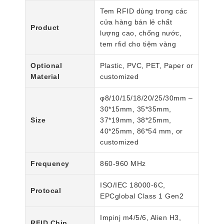
Tem RFID dùng trong các
cửa hàng bán lẻ chất
Product
lượng cao, chống nước,
tem rfid cho tiệm vàng
Optional
Plastic, PVC, PET, Paper or
Material
customized
φ8/10/15/18/20/25/30mm –
30*15mm, 35*35mm,
Size
37*19mm, 38*25mm,
40*25mm, 86*54 mm, or
customized
Frequency
860-960 MHz
ISO/IEC 18000-6C,
Protocal
EPCglobal Class 1 Gen2
Impinj m4/5/6, Alien H3,
RFID Chip