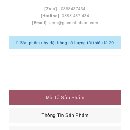
[Zalo]
: 0888437434
[Hotline]
: 0888.437.434
[Email]
: gmp@giaminhpham.com
Sản phẩm này đặt hàng số lượng tối thiểu là 20
Mô Tả Sản Phẩm
Thông Tin Sản Phẩm