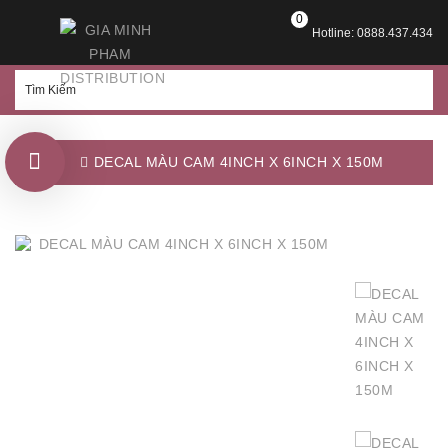
0
Hotline: 0888.437.434
DECAL MÀU CAM 4INCH X 6INCH X 150M