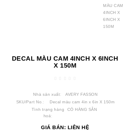
DECAL MÀU CAM 4INCH X 6INCH
X 150M
Nhà sản xuất:
AVERY FASSON
SKU/Part No.:
Decal màu cam 4in x 6in X 150m
Tình trạng hàng
CÓ HÀNG SẴN
hoá:
GIÁ BÁN: LIÊN HỆ