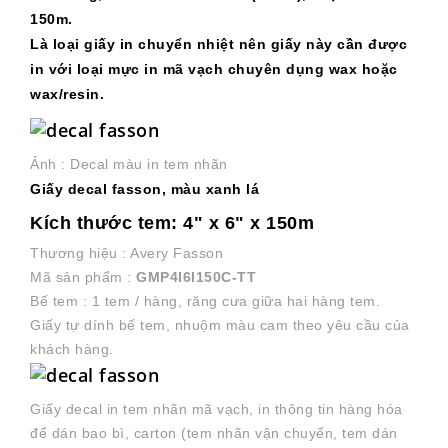
150m.
Là loại giấy in chuyển nhiệt nên giấy này cần được
in với loại mực in mã vạch chuyên dụng wax hoặc
wax/resin.
Ảnh : Decal màu in tem nhãn
Giấy decal fasson, màu xanh lá
Kích thước tem: 4" x 6" x 150m
Thương hiệu : Avery Fasson
Mã sản phẩm :
GMP4I6I150C-TT
Bế tem : 1 tem / hàng, răng cưa giữa hai hàng tem.
Giấy tự dính bế tem, nhuộm màu cam theo yêu cầu của
khách hàng.
Giấy decal in tem nhãn mã vạch, in thông tin hàng hóa
để dán bao bì, carton (tem nhãn vận chuyển, tem dán