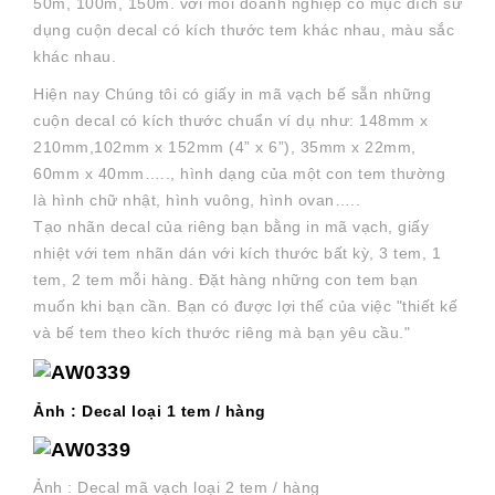
50m, 100m, 150m. với mỗi doanh nghiệp có mục đích sử
dụng cuộn decal có kích thước tem khác nhau, màu sắc
khác nhau.
Hiện nay Chúng tôi có giấy in mã vạch bế sẵn những
cuộn decal có kích thước chuẩn ví dụ như: 148mm x
210mm,102mm x 152mm (4” x 6”), 35mm x 22mm,
60mm x 40mm….., hình dạng của một con tem thường
là hình chữ nhật, hình vuông, hình ovan…..
Tạo nhãn decal của riêng bạn bằng in mã vạch, giấy
nhiệt với tem nhãn dán với kích thước bất kỳ, 3 tem, 1
tem, 2 tem mỗi hàng. Đặt hàng những con tem bạn
muốn khi bạn cần. Bạn có được lợi thế của việc "thiết kế
và bế tem theo kích thước riêng mà bạn yêu cầu."
Ảnh : Decal loại 1 tem / hàng
Ảnh : Decal mã vạch loại 2 tem / hàng