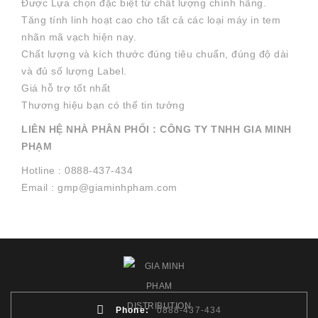
Được Lựa chọn đặc biệt từ chất lượng chính hãng.
Tăng tính linh hoạt cao cho tất cả các loại máy in tem
nhãn mã vạch hiện nay.
Chất lượng và kích thước đúng tiêu chuẩn, đúng độ dài
và đủ số lượng Label.
Giá hỗ trợ tốt nhất
Thương hiệu bạn có thể tin tưởng
LIÊN HỆ NHÀ PHÂN PHỐI : CÔNG TY TNHH GIA MINH
PHẠM
Hotline : 0888-437-434
Email : gmp@giaminhpham.com
Phone:
0888-437-434