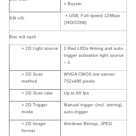
+ Buzzer
+ USB, Full-speed 12Mbps
Kết nối :
(HID/COM)
Đọc mã vạch :
+ 2D Light source
2 Red LEDs Aiming and auto
trigger activation light source
– 1
+ 2D Scan
WVGA CMOS are sensor
method
752x480 pixels
+ 2D Scan rate
Up to 60 fps
+ 2D Trigger
Manual trigger (incl. aiming),
mode
auto-trigger
+ 2D Image
Windows Bitmap, JPEG
format