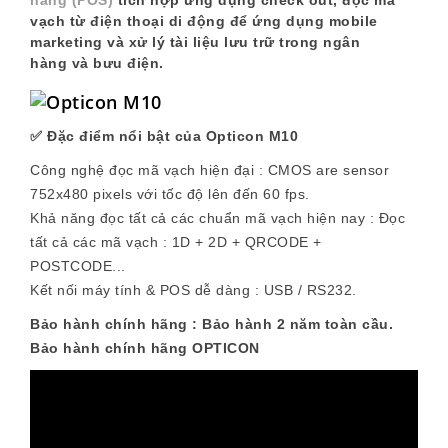
hàng (POS)
tích hợp ứng dụng check out, đọc mã
vạch từ điện thoại di động để ứng dụng mobile
marketing và xử lý tài liệu lưu trữ trong ngân
hàng và bưu điện.
✅ Đặc điểm nổi bật của Opticon M10
Công nghệ đọc mã vạch hiện đại :
CMOS are sensor
752x480 pixels với tốc độ lên đến 60 fps.
Khả năng đọc tất cả các chuẩn mã vạch hiện nay :
Đọc
tất cả các mã vạch : 1D + 2D + QRCODE +
POSTCODE...
Kết nối máy tính & POS dễ dàng :
USB / RS232.
Bảo hành chính hãng :
Bảo hành 2 năm toàn cầu.
Bảo hành chính hãng OPTICON