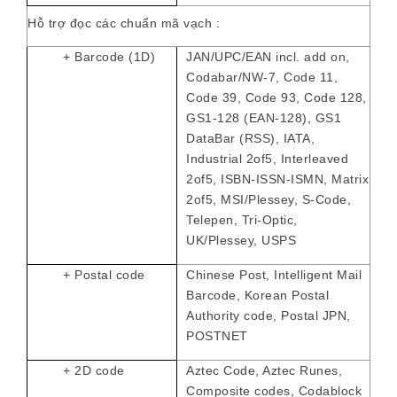
Hỗ trợ đọc các chuẩn mã vạch :
+ Barcode (1D)
JAN/UPC/EAN incl. add on,
Codabar/NW-7, Code 11,
Code 39, Code 93, Code 128,
GS1-128 (EAN-128), GS1
DataBar (RSS), IATA,
Industrial 2of5, Interleaved
2of5, ISBN-ISSN-ISMN, Matrix
2of5, MSI/Plessey, S-Code,
Telepen, Tri-Optic,
UK/Plessey, USPS
+ Postal code
Chinese Post, Intelligent Mail
Barcode, Korean Postal
Authority code, Postal JPN,
POSTNET
+ 2D code
Aztec Code, Aztec Runes,
Composite codes, Codablock