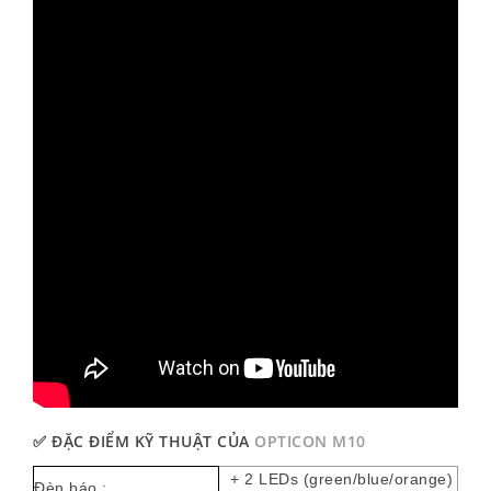
ĐẶC ĐIỂM KỸ THUẬT CỦA
OPTICON M10
✅
+
2 LEDs (green/blue/orange)
Đèn báo :