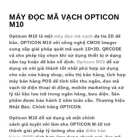
MÁY ĐỌC MÃ VẠCH OPTICON
M10
Opticon M10 là một
máy đọc mã vạch
đa tia 2D để
bàn
. OPTICON M10 với công nghệ CMOS Imager
cung cấp giải pháp quét mã vạch 1D+2D, QRCODE
và cho phép tùy chọn khi sử dụng thiết bị ở dạng
cầm tay hoặc để bàn cố định.
Opticon M10
dễ sử
dụng và với giá thành tốt nhất phù hợp
sử dụng
cho các cửa hàng shop, siêu thị bán hàng, tích hợp
máy bán hàng POS để tính tiền thu ngân, đọc mã
vạch từ điện thoại di động, mobile marketing và xử
lý tài liệu lưu trữ trong ngân hàng, bưu điện
. Sản
phẩm được
bảo hành 2 năm toàn cầu
. Thương hiệu
Nhật Bản. Chính hãng OPTICON.
Opticon M10
dễ sử dụng và một chính
sách giá tuyệt vời làm cho OPTICON M-10 trở
thành giải pháp lý tưởng cho các
điểm bán