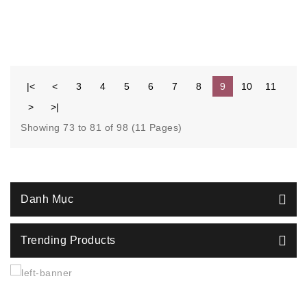
|<
<
3
4
5
6
7
8
9
10
11
>
>|
Showing 73 to 81 of 98 (11 Pages)
Danh Mục
Trending Products