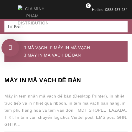
0
Hotline: 0888.437.434
MÃ VẠCH
MÁY IN MÃ VẠCH
MÁY IN MÃ VẠCH ĐỂ BÀN
MÁY IN MÃ VẠCH ĐỂ BÀN
Máy in tem nhãn mã vạch để bàn (Desktop Printer), in nhiệt
trực tiếp và in nhiệt qua ribbon, in tem mã vạch bán hàng, in
tem phụ hàng hoá và tem vận đơn TMĐT SHOPEE, LAZADA,
TIKI. In tem vận chuyển logictics Viettel post, EMS pos, GHN,
GHTK...