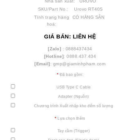
Nhà sản xuất:
UROVO
SKU/Part No.:
Urovo RT40S
Tình trạng hàng
CÓ HÀNG SẴN
hoá:
GIÁ BÁN: LIÊN HỆ
[Zalo]
: 0888437434
[Hotline]
: 0888.437.434
[Email]
: gmp@giaminhpham.com
Đã bao gồm:
USB Type C Cable
Adapter (Nguồn)
Chương trình Xuất nhập kho đếm số lượng
Lựa chọn thêm
Tay cầm (Trigger)