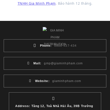
TNHH Gia Minh Phạm
. Bảo hành 12 tháng.
Phone:
0888-437-434
Mail:
gmp@giaminhpham.com
Website:
giaminhpham.com
Address: Tầng 12, Toà Nhà Hải Âu, 39B Trường