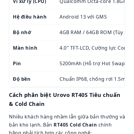
Vi xử lý (CPU)
Qualcomm Octa-core 1.8GHz /
Hệ điều hành
Android 13 với GMS
Bộ nhớ
4GB RAM / 64GB ROM (Tùy chọ
Màn hình
4.0" TFT-LCD, Cường lực Cornin
Pin
5200mAh (Hỗ trợ Hot Swap - th
Độ bền
Chuẩn IP68, chống rơi 1.5m
Cách phân biệt Urovo RT40S Tiêu chuẩn
& Cold Chain
Nhiều khách hàng nhầm lẫn giữa bản thường và
bản kho lạnh. Bản
RT40S Cold Chain
chính
hãng phải tích hợp các công nghệ: