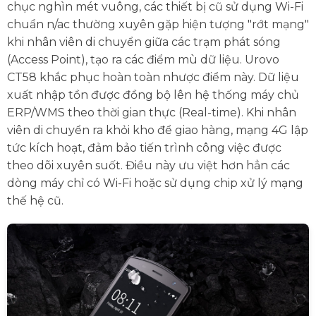
chục nghìn mét vuông, các thiết bị cũ sử dụng Wi-Fi
chuẩn n/ac thường xuyên gặp hiện tượng "rớt mạng"
khi nhân viên di chuyển giữa các trạm phát sóng
(Access Point), tạo ra các điểm mù dữ liệu. Urovo
CT58 khắc phục hoàn toàn nhược điểm này. Dữ liệu
xuất nhập tồn được đồng bộ lên hệ thống máy chủ
ERP/WMS theo thời gian thực (Real-time). Khi nhân
viên di chuyển ra khỏi kho để giao hàng, mạng 4G lập
tức kích hoạt, đảm bảo tiến trình công việc được
theo dõi xuyên suốt. Điều này ưu việt hơn hẳn các
dòng máy chỉ có Wi-Fi hoặc sử dụng chip xử lý mạng
thế hệ cũ.