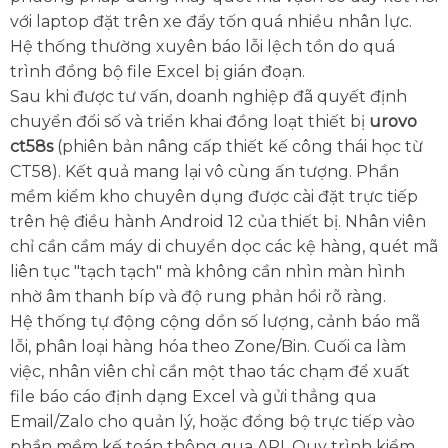
với laptop đặt trên xe đẩy tốn quá nhiều nhân lực.
Hệ thống thường xuyên báo lỗi lệch tồn do quá
trình đồng bộ file Excel bị gián đoạn.
Sau khi được tư vấn, doanh nghiệp đã quyết định
chuyển đổi số và triển khai đồng loạt thiết bị
urovo
ct58s
(phiên bản nâng cấp thiết kế công thái học từ
CT58). Kết quả mang lại vô cùng ấn tượng. Phần
mềm kiểm kho chuyên dụng được cài đặt trực tiếp
trên hệ điều hành Android 12 của thiết bị. Nhân viên
chỉ cần cầm máy di chuyển dọc các kệ hàng, quét mã
liên tục "tạch tạch" mà không cần nhìn màn hình
nhờ âm thanh bíp và độ rung phản hồi rõ ràng.
Hệ thống tự động cộng dồn số lượng, cảnh báo mã
lỗi, phân loại hàng hóa theo Zone/Bin. Cuối ca làm
việc, nhân viên chỉ cần một thao tác chạm để xuất
file báo cáo định dạng Excel và gửi thẳng qua
Email/Zalo cho quản lý, hoặc đồng bộ trực tiếp vào
phần mềm kế toán thông qua API. Quy trình kiểm