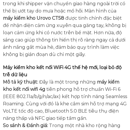
trong khi shipper vận chuyển giao hàng ngoài trời có
thể bị ướt tay do mưa hoặc mồ hôi. Màn hình của
máy kiểm kho Urovo CT58
được tinh chỉnh đặc biệt
để nhận diện cảm ứng xuyên qua găng tay, không bị
loạn cảm ứng khi có nước trên bề mặt. Hơn nữa, độ
sáng cao giúp thông tin hiển thị rõ ràng ngay cả dưới
ánh nắng gắt mùa hè, đảm bảo quy trình làm việc
không bị gián đoạn dù chỉ một giây.
Máy kiểm kho kết nối WiFi 4G thế hệ mới, loại bỏ độ
trễ dữ liệu
Mô tả kỹ thuật:
Đây là một trong những
máy kiểm
kho kết nối wifi 4g
tiên phong hỗ trợ chuẩn Wi-Fi 6
(IEEE 802.11a/b/g/n/ac/ax) kết hợp tính năng Seamless
Roaming. Cùng với đó là khe cắm sim hỗ trợ mạng 4G
VoLTE tốc độ cao, Bluetooth 5.0 BLE tiêu thụ điện
năng thấp và NFC giao tiếp tầm gần.
So sánh & Đánh giá:
Trong một nhà kho rộng hàng