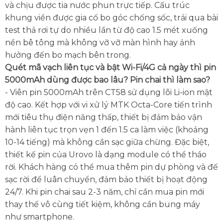
và chịu được tia nước phun trực tiếp. Cấu trúc
khung viền được gia cố bo góc chống sốc, trải qua bài
test thả rơi tự do nhiều lần từ độ cao 1.5 mét xuống
nền bê tông mà không vỡ vỡ màn hình hay ảnh
hưởng đến bo mạch bên trong.
Quét mã vạch liên tục và bật Wi-Fi/4G cả ngày thì pin
5000mAh dùng được bao lâu? Pin chai thì làm sao?
- Viên pin 5000mAh trên CT58 sử dụng lõi Li-ion mật
độ cao. Kết hợp với vi xử lý MTK Octa-Core tiến trình
mới tiêu thụ điện năng thấp, thiết bị đảm bảo vận
hành liên tục trọn vẹn 1 đến 1.5 ca làm việc (khoảng
10-14 tiếng) mà không cần sạc giữa chừng. Đặc biệt,
thiết kế pin của Urovo là dạng module có thể tháo
rời. Khách hàng có thể mua thêm pin dự phòng và đế
sạc rời để luân chuyển, đảm bảo thiết bị hoạt động
24/7. Khi pin chai sau 2-3 năm, chỉ cần mua pin mới
thay thế vô cùng tiết kiệm, không cần bung máy
như smartphone.