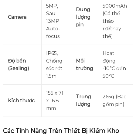
5MP,
5000mAh
Dung
Sau:
(Có thể
Camera
lượng
13MP
tháo
pin
Auto-
rời/thay
focus
thế)
IP65,
Hoạt
Độ bền
Chống
Môi
động:
(Sealing)
sốc rớt
trường
-10°C đến
1.5m
50°C
155 x 71
Trọng
265g (Bao
Kích thước
x 16.8
lượng
gồm pin)
mm
Các Tính Năng Trên Thiết Bị Kiểm Kho