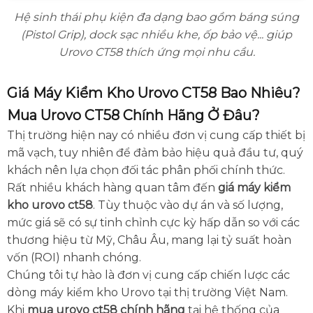
Hệ sinh thái phụ kiện đa dạng bao gồm báng súng
(Pistol Grip), dock sạc nhiều khe, ốp bảo vệ... giúp
Urovo CT58 thích ứng mọi nhu cầu.
Giá Máy Kiểm Kho Urovo CT58 Bao Nhiêu?
Mua Urovo CT58 Chính Hãng Ở Đâu?
Thị trường hiện nay có nhiều đơn vị cung cấp thiết bị
mã vạch, tuy nhiên để đảm bảo hiệu quả đầu tư, quý
khách nên lựa chọn đối tác phân phối chính thức.
Rất nhiều khách hàng quan tâm đến
giá máy kiểm
kho urovo ct58
. Tùy thuộc vào dự án và số lượng,
mức giá sẽ có sự tinh chỉnh cực kỳ hấp dẫn so với các
thương hiệu từ Mỹ, Châu Âu, mang lại tỷ suất hoàn
vốn (ROI) nhanh chóng.
Chúng tôi tự hào là đơn vị cung cấp chiến lược các
dòng máy kiểm kho Urovo tại thị trường Việt Nam.
Khi
mua urovo ct58 chính hãng
tại hệ thống của