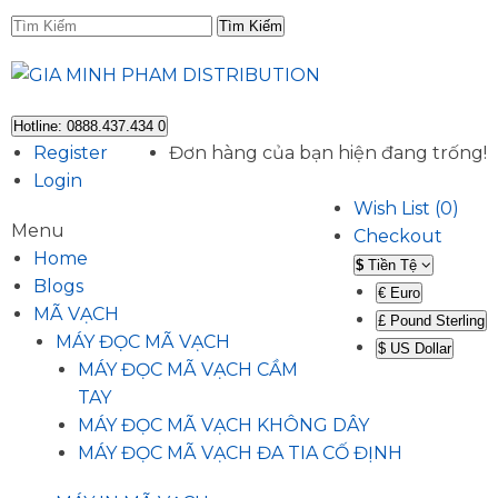
Tìm Kiếm
Hotline: 0888.437.434
0
Register
Đơn hàng của bạn hiện đang trống!
Login
Wish List (0)
Menu
Checkout
Home
$
Tiền Tệ
Blogs
€
Euro
MÃ VẠCH
£
Pound Sterling
MÁY ĐỌC MÃ VẠCH
$
US Dollar
MÁY ĐỌC MÃ VẠCH CẦM
TAY
MÁY ĐỌC MÃ VẠCH KHÔNG DÂY
MÁY ĐỌC MÃ VẠCH ĐA TIA CỐ ĐỊNH