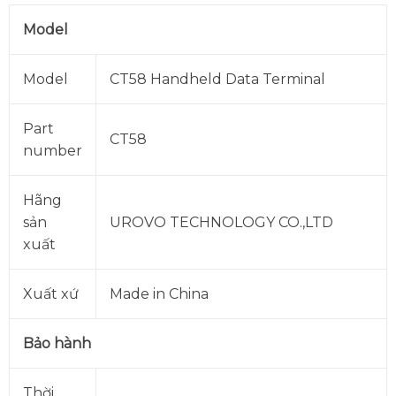
Model
Model
CT58 Handheld Data Terminal
Part
CT58
number
Hãng
sản
UROVO TECHNOLOGY CO.,LTD
xuất
Xuất xứ
Made in China
Bảo hành
Thời