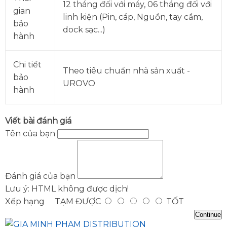
12 tháng đối với máy, 06 tháng đối với
gian
linh kiện (Pin, cáp, Nguồn, tay cầm,
bảo
dock sạc...)
hành
Chi tiết
Theo tiêu chuẩn nhà sản xuất -
bảo
UROVO
hành
Viết bài đánh giá
Tên của bạn
Đánh giá của bạn
Lưu ý:
HTML không được dịch!
Xếp hạng
TẠM ĐƯỢC
TỐT
Continue