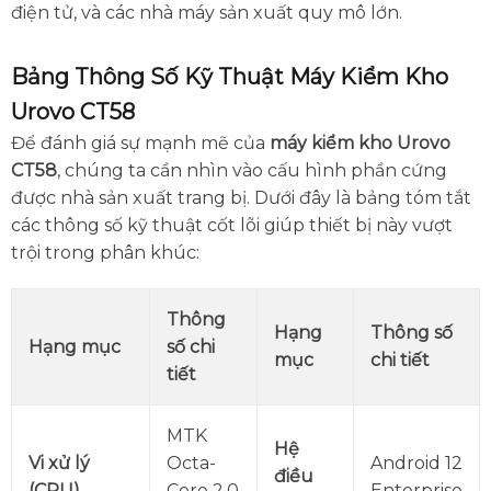
điện tử, và các nhà máy sản xuất quy mô lớn.
Bảng Thông Số Kỹ Thuật Máy Kiểm Kho
Urovo CT58
Để đánh giá sự mạnh mẽ của
máy kiểm kho Urovo
CT58
, chúng ta cần nhìn vào cấu hình phần cứng
được nhà sản xuất trang bị. Dưới đây là bảng tóm tắt
các thông số kỹ thuật cốt lõi giúp thiết bị này vượt
trội trong phân khúc:
Thông
Hạng
Thông số
Hạng mục
số chi
mục
chi tiết
tiết
MTK
Hệ
Vi xử lý
Octa-
Android 12
điều
(CPU)
Core 2.0
Enterprise