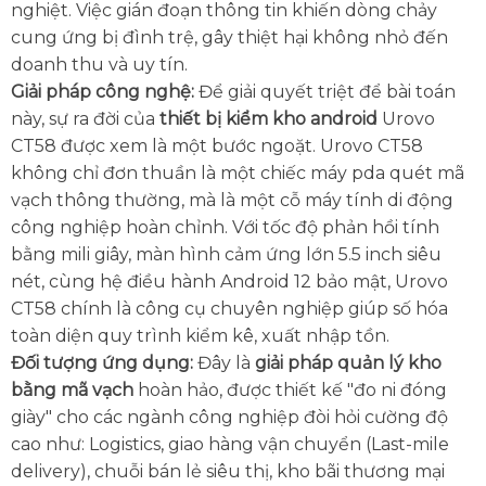
nghiệt. Việc gián đoạn thông tin khiến dòng chảy
cung ứng bị đình trệ, gây thiệt hại không nhỏ đến
doanh thu và uy tín.
Giải pháp công nghệ:
Để giải quyết triệt để bài toán
này, sự ra đời của
thiết bị kiểm kho android
Urovo
CT58 được xem là một bước ngoặt. Urovo CT58
không chỉ đơn thuần là một chiếc máy pda quét mã
vạch thông thường, mà là một cỗ máy tính di động
công nghiệp hoàn chỉnh. Với tốc độ phản hồi tính
bằng mili giây, màn hình cảm ứng lớn 5.5 inch siêu
nét, cùng hệ điều hành Android 12 bảo mật, Urovo
CT58 chính là công cụ chuyên nghiệp giúp số hóa
toàn diện quy trình kiểm kê, xuất nhập tồn.
Đối tượng ứng dụng:
Đây là
giải pháp quản lý kho
bằng mã vạch
hoàn hảo, được thiết kế "đo ni đóng
giày" cho các ngành công nghiệp đòi hỏi cường độ
cao như: Logistics, giao hàng vận chuyển (Last-mile
delivery), chuỗi bán lẻ siêu thị, kho bãi thương mại