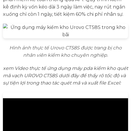
kê định kỳ vốn kéo dài 3 ngày làm việc, nay rút ngắn
xuống chỉ còn 1 ngày, tiết kiệm 60% chi phí nhân sự.
Hình ảnh thực tế Urovo CT58S được trang bị cho
nhân viên kiểm kho chuyên nghiệp.
xem Video thực tế ứng dụng máy pda kiểm kho quét
mã vạch UROVO CT58S dưới đây để thấy rõ tốc độ và
sự tiện lợi trong thao tác quét mã và xuất file Excel: