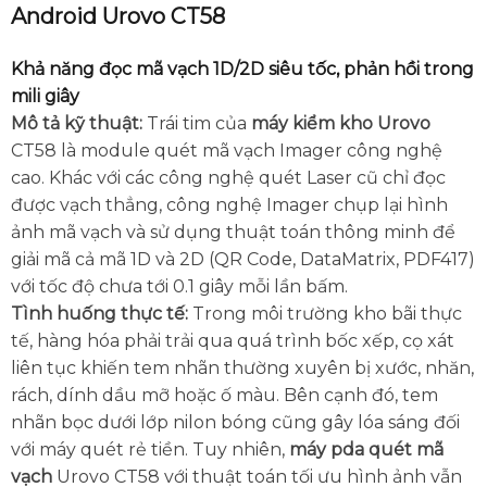
Android Urovo CT58
Khả năng đọc mã vạch 1D/2D siêu tốc, phản hồi trong
mili giây
Mô tả kỹ thuật:
Trái tim của
máy kiểm kho Urovo
CT58 là module quét mã vạch Imager công nghệ
cao. Khác với các công nghệ quét Laser cũ chỉ đọc
được vạch thẳng, công nghệ Imager chụp lại hình
ảnh mã vạch và sử dụng thuật toán thông minh để
giải mã cả mã 1D và 2D (QR Code, DataMatrix, PDF417)
với tốc độ chưa tới 0.1 giây mỗi lần bấm.
Tình huống thực tế:
Trong môi trường kho bãi thực
tế, hàng hóa phải trải qua quá trình bốc xếp, cọ xát
liên tục khiến tem nhãn thường xuyên bị xước, nhăn,
rách, dính dầu mỡ hoặc ố màu. Bên cạnh đó, tem
nhãn bọc dưới lớp nilon bóng cũng gây lóa sáng đối
với máy quét rẻ tiền. Tuy nhiên,
máy pda quét mã
vạch
Urovo CT58 với thuật toán tối ưu hình ảnh vẫn