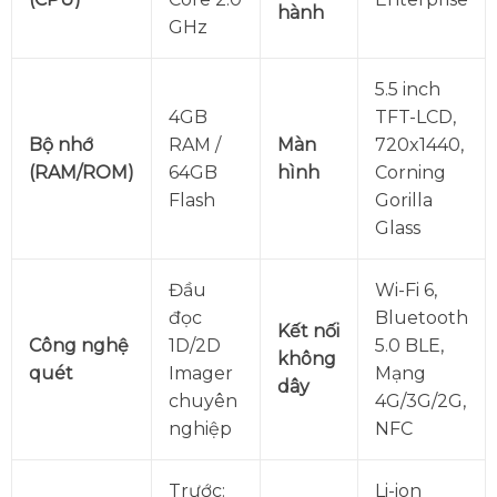
hành
GHz
5.5 inch
4GB
TFT-LCD,
Bộ nhớ
RAM /
Màn
720x1440,
(RAM/ROM)
64GB
hình
Corning
Flash
Gorilla
Glass
Đầu
Wi-Fi 6,
đọc
Bluetooth
Kết nối
Công nghệ
1D/2D
5.0 BLE,
không
quét
Imager
Mạng
dây
chuyên
4G/3G/2G,
nghiệp
NFC
Trước:
Li-ion