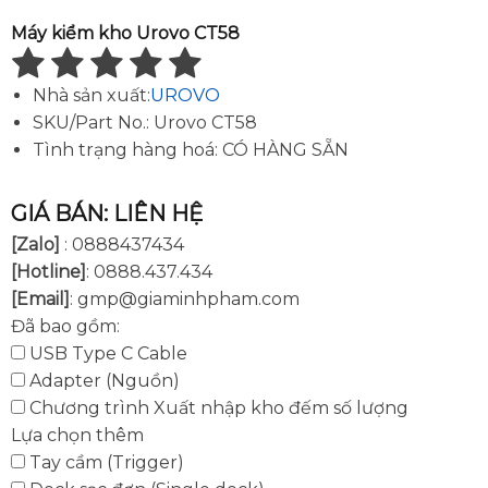
Máy kiểm kho Urovo CT58
Nhà sản xuất:
UROVO
SKU/Part No.:
Urovo CT58
Tình trạng hàng hoá:
CÓ HÀNG SẴN
GIÁ BÁN: LIÊN HỆ
[Zalo]
: 0888437434
[Hotline]
: 0888.437.434
[Email]
: gmp@giaminhpham.com
Đã bao gồm:
USB Type C Cable
Adapter (Nguồn)
Chương trình Xuất nhập kho đếm số lượng
Lựa chọn thêm
Tay cầm (Trigger)