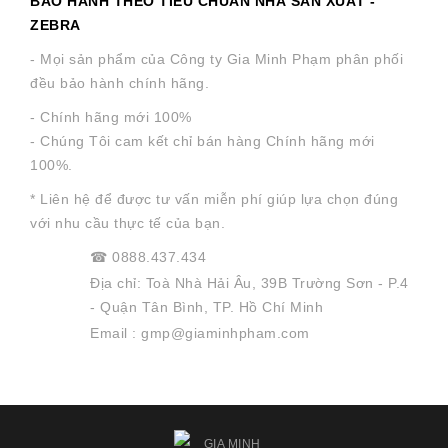
BẢO HÀNH THEO TIÊU CHUẨN NHÀ SẢN XUẤT -
ZEBRA
- Mọi sản phẩm của Công ty Gia Minh Phạm phân phối
đều bảo hành chính hãng.
- Chính hãng mới 100%
- Chúng Tôi cam kết chỉ bán hàng Chính hãng mới
100%.
* Liên hệ để được tư vấn miễn phí giúp lựa chọn đúng
với nhu cầu thực tế của bạn.
☎
0888.437.434
Địa chỉ: Toà Nhà Hải Âu, 39B Trường Sơn - P.4
- Quận Tân Bình, TP. Hồ Chí Minh
Email : gmp@giaminhpham.com