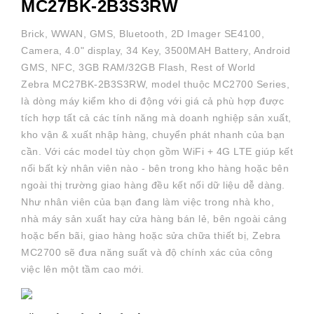
MC27BK-2B3S3RW
Brick, WWAN, GMS, Bluetooth, 2D Imager SE4100,
Camera, 4.0" display, 34 Key, 3500MAH Battery, Android
GMS, NFC, 3GB RAM/32GB Flash, Rest of World
Zebra MC27BK-2B3S3RW, model thuộc MC2700 Series,
là dòng máy kiểm kho di động với giá cả phù hợp được
tích hợp tất cả các tính năng mà doanh nghiệp sản xuất,
kho vận & xuất nhập hàng, chuyển phát nhanh của bạn
cần. Với các model tùy chọn gồm WiFi + 4G LTE giúp kết
nối bất kỳ nhân viên nào - bên trong kho hàng hoặc bên
ngoài thị trường giao hàng đều kết nối dữ liệu dễ dàng.
Như nhân viên của bạn đang làm việc trong nhà kho,
nhà máy sản xuất hay cửa hàng bán lẻ, bên ngoài cảng
hoặc bến bãi, giao hàng hoặc sửa chữa thiết bị,
Zebra
MC2700
sẽ đưa năng suất và độ chính xác của công
việc lên một tầm cao mới.