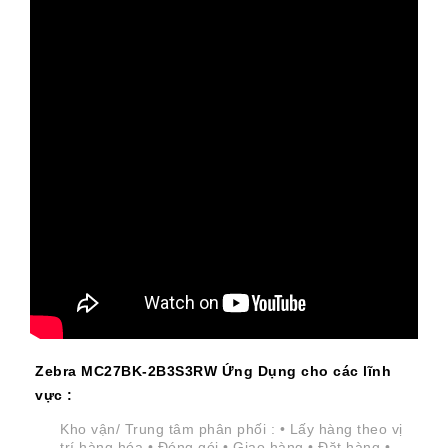
Zebra
MC27BK-2B3S3RW
Ứng Dụng cho các lĩnh
vực :
Kho vận/ Trung tâm phân phối : • Lấy hàng theo vị
trí hàng hóa • Đóng gói • Giao hàng • Đặt hàng •