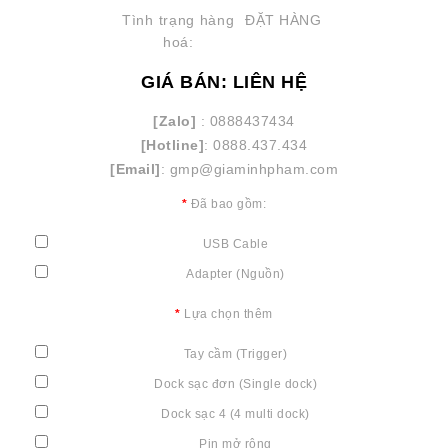
Tình trạng hàng
ĐẶT HÀNG
hoá:
GIÁ BÁN: LIÊN HỆ
[Zalo]
: 0888437434
[Hotline]
: 0888.437.434
[Email]
: gmp@giaminhpham.com
Đã bao gồm:
USB Cable
Adapter (Nguồn)
Lựa chọn thêm
Tay cầm (Trigger)
Dock sạc đơn (Single dock)
Dock sạc 4 (4 multi dock)
Pin mở rộng