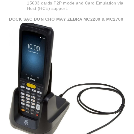
15693 cards.P2P mode and Card Emulation via
Host (HCE) support.
DOCK SẠC ĐƠN CHO MÁY ZEBRA MC2200 & MC2700