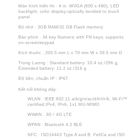
Màn hình hiển thị : 4 in. WVGA (800 x 480), LED
backlight; color display;optically bonded to touch
panel
Bộ nhớ : 3GB RAM/32 GB Flash memory
Bàn phím : 34 key Numeric with FN keys; supports
on-screenkeypad
Kích thước : 200.5 mm L x 70 mm W x 38.5 mm D
Trọng Lượng : Standard battery: 10.4 oz./296 g;
Extended battery: 11.2 oz./316 g
Độ bền, chuẩn IP : IP67
Kết nối không dây :
WLAN : IEEE 802.11 a/b/g/n/ac/d/h/i/r/k; Wi-Fi™
certified;IPv4, IPv6, 1x1 MU-MIMO
WWAN : 3G / 4G LTE
WPAN : Bluetooth 4.2 BLE
NFC : ISO14443 Type A and B: FeliCa and ISO