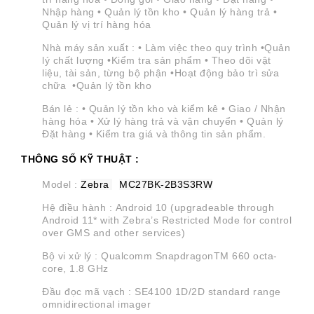
Nhập hàng • Quản lý tồn kho • Quản lý hàng trả •
Quản lý vị trí hàng hóa
Nhà máy sản xuất : • Làm việc theo quy trình •Quản
lý chất lượng •Kiểm tra sản phẩm • Theo dõi vật
liệu, tài sản, từng bộ phận •Hoạt động bảo trì sửa
chữa •Quản lý tồn kho
Bán lẻ : • Quản lý tồn kho và kiểm kê • Giao / Nhận
hàng hóa • Xử lý hàng trả và vận chuyển • Quản lý
Đặt hàng • Kiểm tra giá và thông tin sản phẩm.
THÔNG SỐ KỸ THUẬT :
Model :
Zebra
MC27BK-2B3S3RW
Hệ điều hành :
Android 10
(upgradeable through
Android 11* with Zebra’s Restricted Mode for control
over GMS and other services)
Bộ vi xử lý : Qualcomm SnapdragonTM 660 octa-
core, 1.8 GHz
Đầu đọc mã vạch : SE4100 1D/2D standard range
omnidirectional imager