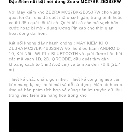
Đặc điểm nổi bật nổi dòng Zebra MC27BK-2B3S3RW
Với Máy kiểm kho ZEBRA MC27BK-2B3S3RW cho vùng
quét tối đa : cho dù quét mã ở cự li gần, trung bình hoặc
xa thì đều quét tốt tất cả. Quét tốt cả các mã vạch bẩn,
xước hoặc bị mờ - dung lượng Pin cao cho thời gian
hoạt động dài hơn.
Kết nối không dây nhanh chóng : MÁY KIỂM KHO
ZEBRA MC27BK-4B3S3RW Với hệ điều hành ANDROID
10, Kết Nối : WI-FI + BLUETOOTH và quét được hầu hết
các mã vạch 1D, 2D, QRCODE, đầu quét tầm gần
khoảng cách từ 3 in.(7.62 cm) và tầm xa đến 70 ft.(21.4
m)
Thiết kế chắc chắn, gọn nhẹ : Thiết kế công nghiệp tiên
tiến mang lại sự thoải mái và dễ sử dụng. Màn hình cảm
ứng và bàn phím tích hợp vô cùng tiện lợi truyền dữ liệu
trong việc kiểm tra hàng hóa trong kho