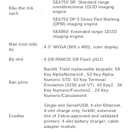
SE4750 SR: Standard range
omnidirectional 1D/2D imaging
Đầu đọc mã
:
engine
vạch
SE4750 DP:3 Direct Part Marking
(DPM) imaging engine
SE4850: Extended range 1D/2D
imaging engine
Màn hình hiển
:
4.3” WVGA (800 x 480), color display
thị
Bộ nhớ
:
4 GB RAM/32 GB Flash pSLC
Backlit, Field replaceable keypads; 58
Key AlphaNumeric4 , 53 Key Alpha-
Numeric STD, 53 Key Terminal
Bàn phím
:
Emulation (5250 and VT), 43 Key2 , 34
Key Numeric/Function2 , 29 Key
Numeric/Calculation4
Single-slot Serial/USB, 4-slot Ethernet,
4-slot charge only, forklift; extensive
Cradles
:
line of Zebra-approved and validated
printers; 4-slot battery charger; cable
adapter module;