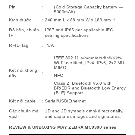
Pin
:
(Cold Storage Capacity battery —
5000mAh)
Kích thước
:
240 mm L x 88 mm W x 189 mm H
Độ bền, chuẩn
IP67 and IP65 per applicable IEC
:
IP
sealing specifications
RFID Tag
:
N/A
IEEE 802.11 a/b/g/n/ac/d/h/i/r/k/w;
Wi-Fi certified; IPv4, IPv6, 2x2 MU-
MIMO
Kết nối không
:
NFC
dây
Class 2, Bluetooth V5.0 with
BR/EDR and Bluetooth Low Energy
(BLE) Support
Kết nối cable
:
Serial/USB/Ethernet
Các chuẩn mã
1D and 2D symbols omni-directionally,
:
vạch
and captures images and signatures;
REVIEW & UNBOXING MÁY ZEBRA MC9300 series