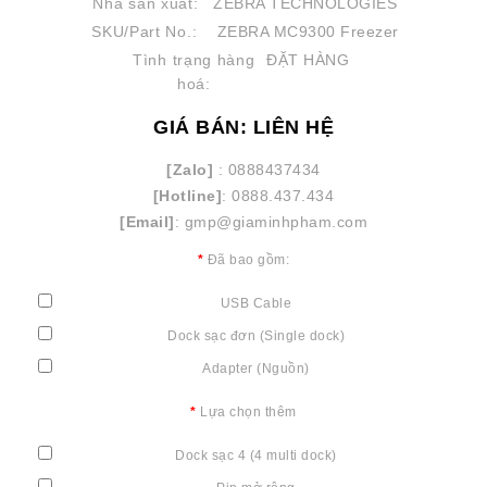
Nhà sản xuất:
ZEBRA TECHNOLOGIES
SKU/Part No.:
ZEBRA MC9300 Freezer
Tình trạng hàng
ĐẶT HÀNG
hoá:
GIÁ BÁN: LIÊN HỆ
[Zalo]
: 0888437434
[Hotline]
: 0888.437.434
[Email]
: gmp@giaminhpham.com
Đã bao gồm:
USB Cable
Dock sạc đơn (Single dock)
Adapter (Nguồn)
Lựa chọn thêm
Dock sạc 4 (4 multi dock)