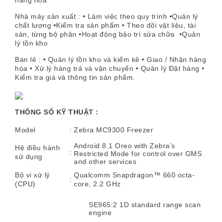
hàng hóa
Nhà máy sản xuất : • Làm việc theo quy trình •Quản lý
chất lượng •Kiểm tra sản phẩm • Theo dõi vật liệu, tài
sản, từng bộ phận •Hoạt động bảo trì sửa chữa •Quản
lý tồn kho
Bán lẻ : • Quản lý tồn kho và kiểm kê • Giao / Nhận hàng
hóa • Xử lý hàng trả và vận chuyển • Quản lý Đặt hàng •
Kiểm tra giá và thông tin sản phẩm.
THÔNG SỐ KỸ THUẬT :
Model
:
Zebra MC9300 Freezer
Android 8.1 Oreo with Zebra’s
Hệ điều hành
:
Restricted Mode for control over GMS
sử dụng
and other services
Bộ vi xử lý
Qualcomm Snapdragon™ 660 octa-
:
(CPU)
core, 2.2 GHz
SE965:2 1D standard range scan
engine