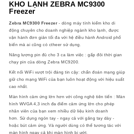
KHO LẠNH ZEBRA MC9300
Freezer
Zebra MC9300
Freezer
- dòng máy tính kiểm kho di
động chuyên cho doanh nghiệp ngành kho lạnh, được
vận hành đơn giản tối đa với hệ điều hành Android phổ
biến mà ai cũng có ctheer sử dụng.
Năng lượng pin đủ cho 3 ca làm việc
: gấp đôi thời gian
chạy pin của dòng Zebra MC9200.
Kết nối WiFi vượt trội đáng tin cậy: chẩn đoán mạng giúp
giữ cho mạng WiFi của bạn luôn hoạt động với hiệu suất
cao nhất.
Màn hình cảm ứng lớn hơn với công nghệ tiên tiến
: Màn
hình WVGA 4,3 inch đa điểm cảm ứng lớn cho phép
nhân viên của bạn xem nhiều dữ liệu kinh doanh
hơn. Sử dụng ngón tay - ngay cả với găng tay dày -
hoặc bút cảm ứng. Và người dùng có thể tương tác với
màn hình ngay cả khi màn hình bị ướt.