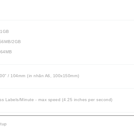
/1GB
256MB/2GB
/64MB
.00” /
104mm (in nhãn A6, 100x150mm)
ss Labels/Minute - max speed (4.25 inches per second)
etup