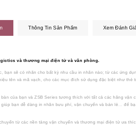
m
Thông Tin Sản Phẩm
Xem Đánh Giá
gictics và thương mại điện tử và văn phòng.
c,
bạn sẽ có nhãn cho bất kỳ nhu cầu in nhãn nào; từ các ứng dụ
iệu tên và mã vạch, cho các mục đích sử dụng đặc biệt như thẻ t
 bàn của bạn và ZSB Series tương thích với tất cả các hãng vận 
giúp bạn dễ dàng in nhãn bưu phí, vận chuyển và bán lẻ… để bạn 
 chuyển từ các nền tảng vận chuyển và thương mại điện tử ưa thí