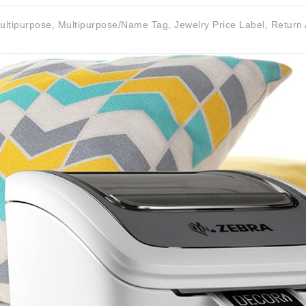
ultipurpose, Multipurpose/Name Tag, Jewelry Price Label, Return 