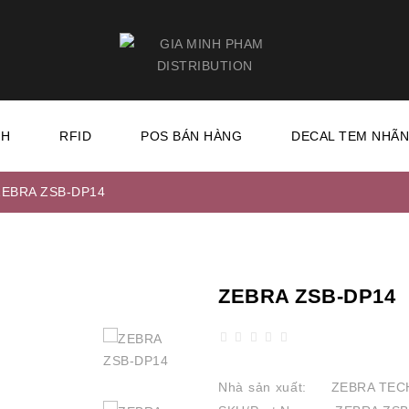
CH
RFID
POS BÁN HÀNG
DECAL TEM NHÃ
ZEBRA ZSB-DP14
ZEBRA ZSB-DP14
Nhà sản xuất:
ZEBRA TEC