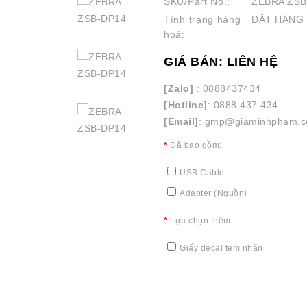
SKU/Part No.:
ZEBRA ZSB
Tình trạng hàng
ĐẶT HÀNG
hoá:
GIÁ BÁN: LIÊN HỆ
[Zalo]
: 0888437434
[Hotline]
: 0888.437.434
[Email]
: gmp@giaminhpham.
Đã bao gồm:
USB Cable
Adapter (Nguồn)
Lựa chọn thêm
Giấy decal tem nhãn