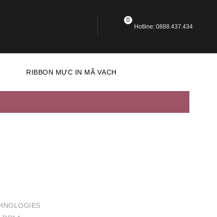
0
Hotline: 0888.437.434
N
RIBBON MỰC IN MÃ VẠCH
HNOLOGIES