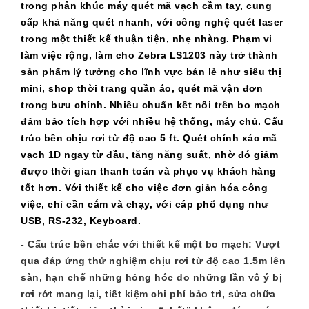
trong phân khúc máy quét mã vạch cầm tay, cung
cấp khả năng quét nhanh, với công nghệ quét laser
trong một thiết kế thuận tiện, nhẹ nhàng. Phạm vi
làm việc rộng, làm cho Zebra LS1203 này trở thành
sản phẩm lý tưởng cho lĩnh vực bán lẻ như siêu thị
mini, shop thời trang quần áo, quét mã vận đơn
trong bưu chính. Nhiều chuẩn kết nối trên bo mạch
đảm bảo tích hợp với nhiều hệ thống, máy chủ. Cấu
trúc bền chịu rơi từ độ cao 5 ft. Quét chính xác mã
vạch 1D ngay từ đầu, tăng năng suất, nhờ đó giảm
được thời gian thanh toán và phục vụ khách hàng
tốt hơn. Với thiết kế cho việc đơn giản hóa công
việc, chỉ cần cắm và chạy, với cáp phổ dụng như
USB, RS-232, Keyboard.
- Cấu trúc bền chắc với thiết kế một bo mạch: Vượt
qua đáp ứng thử nghiệm chịu rơi từ độ cao 1.5m lên
sàn, hạn chế những hỏng hóc do những lần vô ý bị
rơi rớt mang lại, tiết kiệm chi phí bảo trì, sửa chữa