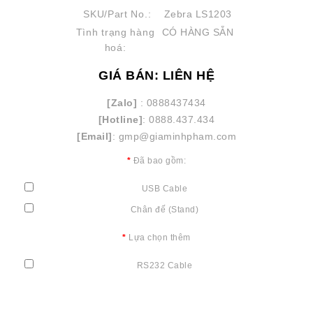
SKU/Part No.:
Zebra LS1203
Tình trạng hàng
CÓ HÀNG SẴN
hoá:
GIÁ BÁN: LIÊN HỆ
[Zalo]
: 0888437434
[Hotline]
: 0888.437.434
[Email]
: gmp@giaminhpham.com
Đã bao gồm:
USB Cable
Chân đế (Stand)
Lựa chọn thêm
RS232 Cable