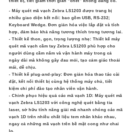
thiết bị, tiết giảm thời gian “chết” không đáng có.
- Máy quét mã vạch Zebra LS1203 được trang bị
nhiều giao diện kết nối: bao gồm USB, RS-232;
Keyboard Wedge. Đơn giản hóa việc lắp đặt và tích
hợp, đảm bảo khả năng tương thích trong tương lai.
- Thiết kế thon, gọn, trọng lượng nhẹ: Thiết kế máy
quét mã vạch cầm tay Zebra LS1203 phù hợp cho
người dùng cầm nắm và vận hành máy trong cả
ngày dài mà không gây đau mỏi, tạo cảm giác thoải
mái, dễ chịu.
- Thiết kế plug-and-play: Đơn giản hóa thao tác cài
đặt, kết nối thiết bị cùng hệ thống máy chủ, tiết
kiệm chi phí đào tạo nhân viên vận hành.
- Chinh phục hiệu quả các mã vạch 1D: Máy quét mã
vạch Zebra LS1203 với công nghệ quét bằng tia
laser, sở hữu tính năng giải mã nhanh chóng các mã
vạch 1D trên nhiều chất liệu tem nhãn khác nhau,
ngay cả những mã vạch trên bề mặt cong như chai
lọ.