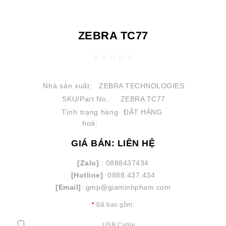
ZEBRA TC77
Nhà sản xuất:
ZEBRA TECHNOLOGIES
SKU/Part No.:
ZEBRA TC77
Tình trạng hàng
ĐẶT HÀNG
hoá:
GIÁ BÁN: LIÊN HỆ
[Zalo]
: 0888437434
[Hotline]
: 0888.437.434
[Email]
: gmp@giaminhpham.com
Đã bao gồm:
USB Cable