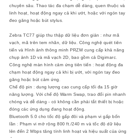
chuyên sâu. Thao tác đa chạm dễ dàng, quen thuộc và
linh hoạt, hoạt động ngay cả khi ướt, hoặc với ngón tay
đeo găng hoặc bút stylus.
Zebra TC77 giúp thu thập dữ liệu đơn giản
: như mã
vạch, mã trên tem nhãn, dữ liệu. Công nghệ quét tiên
tiến và Hình ảnh thông minh PRZM cung cấp khả năng
chụp ảnh 1D và mã vạch 2D, bao gồm cả Digimarc.
Công nghệ màn hình cảm ứng tiên tiến
: hoạt động đa
chạm hoạt động ngay cả khi bị ướt, với ngón tay đeo
găng hoặc bút cảm ứng.
Chế độ pin
: dung lượng cao cung cấp tối đa 15 giờ
năng lượng. Với chế độ Warm Swap, trao đổi pin nhanh
chóng và dễ dàng - có không cần phải tắt thiết bị hoặc
đóng các ứng dụng đang hoạt động.
Bluetooth 5.0 cho tốc độ gấp đôi và phạm vi gấp bốn
lần
: Phạm vi mở rộng 800 ft./240 m và tốc độ dữ liệu
lên đến 2 Mbps tăng tính linh hoạt và hiệu suất của ứng