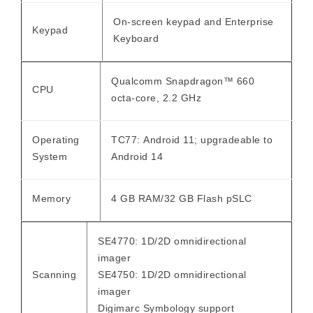
On-screen keypad and Enterprise
Keypad
Keyboard
Qualcomm Snapdragon™ 660
CPU
octa-core, 2.2 GHz
Operating
TC77:
Android 11; upgradeable to
System
Android 14
Memory
4 GB RAM/32 GB Flash pSLC
SE4770: 1D/2D omnidirectional
imager
Scanning
SE4750: 1D/2D omnidirectional
imager
Digimarc Symbology support