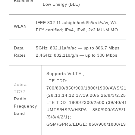
Bluetooth
Low Energy (BLE)
IEEE 802.11 a/b/g/n/ac/d/h/i/r/k/v/w; Wi-
WLAN
Fi™ certified; IPv4, IPv6, 2x2 MU-MIMO
Data
5GHz: 802.11a/n/ac — up to 866.7 Mbps
Rates
2.4GHz: 802.11b/g/n — up to 300 Mbps
Supports VoLTE ,
LTE FDD:
Zebra
700/800/850/900/1800/1900/AWS/2100/
TC77
:
(28,13,14,12,17/19,20/5,26/8/3/2,25/4,6
Radio
LTE TDD: 1900/2300/2500 (39/40/41,38
Frequency
UMTS/HSPA/HSPA+: 850/900/AWS/1900
Band
(5/8/4/2/1);
GSM/GPRS/EDGE: 850/900/1800/1900