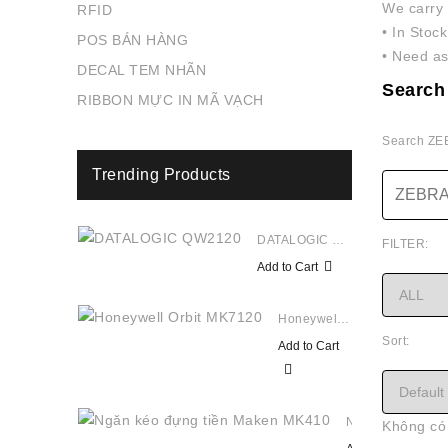
We carry 
RFID
• In Stoc
POS BÁN HÀNG
• Need as
DECAL TEM NHÃN
Search
RIBBON MỰC IN MÃ VẠCH
Search ZEB
Trending Products
DATALOGIC QW2120
FILTER:
Add to Cart
Honeywell Orbit MK7120
Sort:
Add to Cart
Ngăn Kéo Đựng Tiền Maken MK410
Không có 