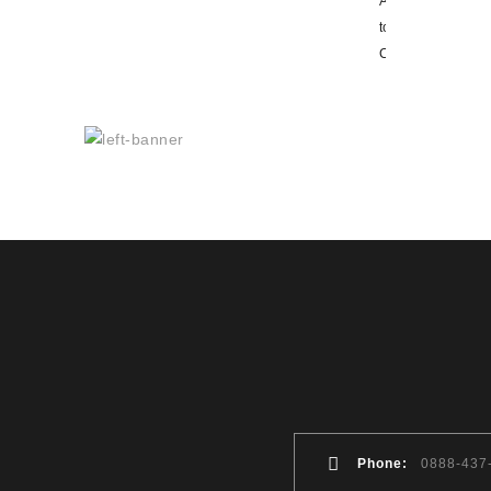
Add
to
Cart
Phone:
0888-437