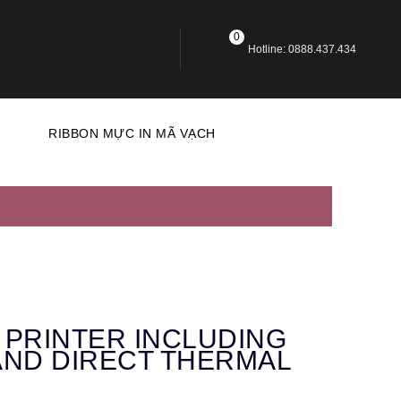
0
Hotline: 0888.437.434
N
RIBBON MỰC IN MÃ VẠCH
 PRINTER INCLUDING
AND DIRECT THERMAL