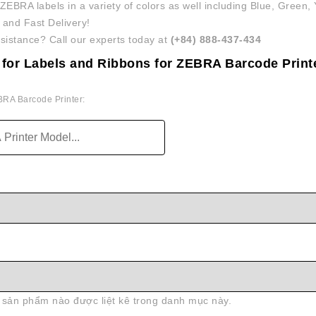
ZEBRA labels in a variety of colors as well including Blue, Green,
k and Fast Delivery!
sistance? Call our experts today at
(+84) 888-437-434
 for Labels and Ribbons for ZEBRA Barcode Print
RA Barcode Printer:
sản phẩm nào được liệt kê trong danh mục này.