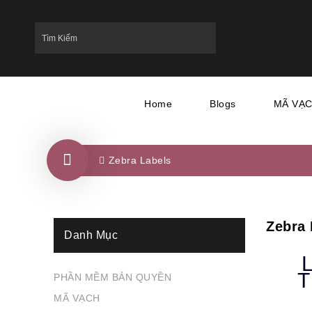
Home
Blogs
MÃ VẠ
Zebra Labels
Zebra 
Danh Mục
T
PHẦN MỀM BẢN QUYỀN
MÃ VẠCH