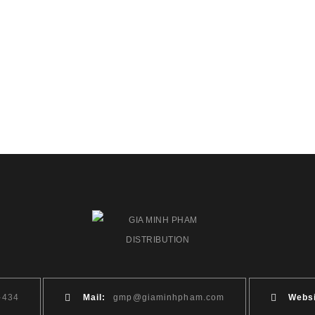
-434
Mail:
gmp@giaminhpham.com
Websi